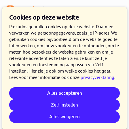
Menu
Kennisbank
Cookies op deze website
Procurios gebruikt cookies op deze website. Daarmee
verwerken we persoonsgegevens, zoals je IP-adres. We
:
WEBLOG
gebruiken cookies bijvoorbeeld om de website goed te
laten werken, om jouw voorkeuren te onthouden, om te
Artikelen over strategie
meten hoe bezoekers de website gebruiken en om je
relevante advertenties te laten zien. Je kunt zelf je
voorkeuren en toestemming aanpassen via 'Zelf
instellen'. Hier zie je ook om welke cookies het gaat.
Lees voor meer informatie ook onze
privacyverklaring
.
Alles accepteren
Zelf instellen
Alles weigeren