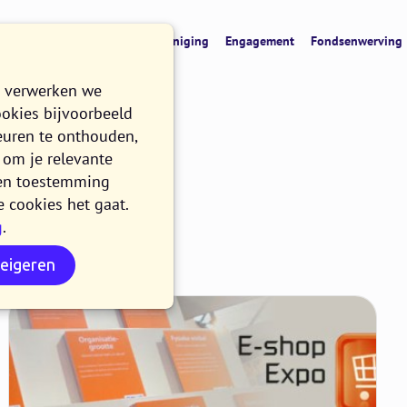
t
CRM & data
Digitale vereniging
Engagement
Fondsenwerving
e verwerken we
ookies bijvoorbeeld
euren te onthouden,
om je relevante
n en toestemming
e cookies het gaat.
ite
g
.
weigeren