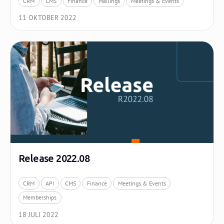
CRM
CMS
Finance
Mailings
Meetings & Events
11 OKTOBER 2022
Release 2022.08
CRM
API
CMS
Finance
Meetings & Events
Memberships
18 JULI 2022