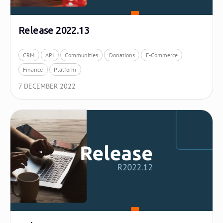
Release 2022.13
CRM
API
Communities
Donations
E-Commerce
Finance
Platform
7 DECEMBER 2022