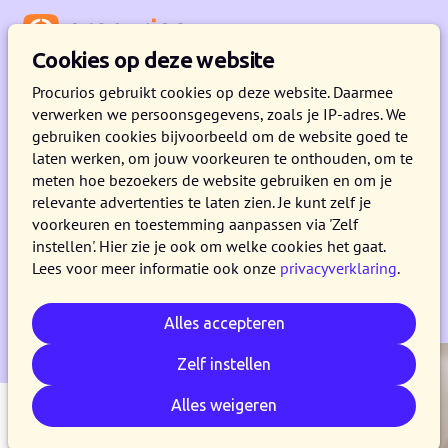
Menu
Cookies op deze website
Procurios gebruikt cookies op deze website. Daarmee
verwerken we persoonsgegevens, zoals je IP-adres. We
WEBINARS & EVENTS
gebruiken cookies bijvoorbeeld om de website goed te
laten werken, om jouw voorkeuren te onthouden, om te
Kom een stap verder met de
meten hoe bezoekers de website gebruiken en om je
relevante advertenties te laten zien. Je kunt zelf je
webinars van Procurios
voorkeuren en toestemming aanpassen via 'Zelf
instellen'. Hier zie je ook om welke cookies het gaat.
In een webinar van Procurios delen we
Lees voor meer informatie ook onze
privacyverklaring
.
verhalen van klanten.
Alles accepteren
Zelf instellen
Alles weigeren