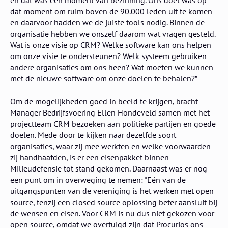
en dat was een moment van bezinning. Ons doel was op
dat moment om ruim boven de 90.000 leden uit te komen
en daarvoor hadden we de juiste tools nodig. Binnen de
organisatie hebben we onszelf daarom wat vragen gesteld.
Wat is onze visie op CRM? Welke software kan ons helpen
om onze visie te ondersteunen? Welk systeem gebruiken
andere organisaties om ons heen? Wat moeten we kunnen
met de nieuwe software om onze doelen te behalen?”
Om de mogelijkheden goed in beeld te krijgen, bracht
Manager Bedrijfsvoering Ellen Hondeveld samen met het
projectteam CRM bezoeken aan politieke partijen en goede
doelen. Mede door te kijken naar dezelfde soort
organisaties, waar zij mee werkten en welke voorwaarden
zij handhaafden, is er een eisenpakket binnen
Milieudefensie tot stand gekomen. Daarnaast was er nog
een punt om in overweging te nemen: "Eén van de
uitgangspunten van de vereniging is het werken met open
source, tenzij een closed source oplossing beter aansluit bij
de wensen en eisen. Voor CRM is nu dus niet gekozen voor
open source, omdat we overtuigd zijn dat Procurios ons