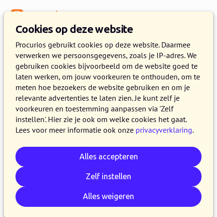
Menu
Kennisbank
Cookies op deze website
CRM & data
Procurios gebruikt cookies op deze website. Daarmee
verwerken we persoonsgegevens, zoals je IP-adres. We
In beweging met Milieudefensie
gebruiken cookies bijvoorbeeld om de website goed te
laten werken, om jouw voorkeuren te onthouden, om te
3 OKTOBER 2017
PROCURIOS
4 MINUTEN LEZEN
meten hoe bezoekers de website gebruiken en om je
relevante advertenties te laten zien. Je kunt zelf je
In 2017 gingen Milieudefensie en Procurios
voorkeuren en toestemming aanpassen via 'Zelf
voor het eerst de samenwerking met elkaar aan.
instellen'. Hier zie je ook om welke cookies het gaat.
Een bijzonder moment waar het glas op werd
Lees voor meer informatie ook onze
privacyverklaring
.
geheven. Milieudefensie had op dat moment
bijna 90.000 leden en donateurs en 65
Alles accepteren
afdelingen verspreid door het land. Samen
Zelf instellen
zetten zij zich in voor een duurzaam en eerlijk
Nederland. In 2017 begon hun zoektocht naar
Alles weigeren
een nieuwe softwareleverancier voor een
CRM