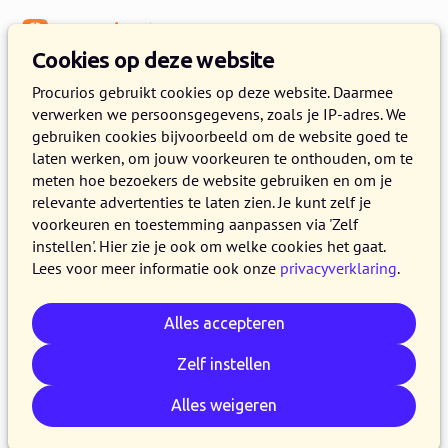
Menu
Kennisbank
Cookies op deze website
Engagement
Procurios gebruikt cookies op deze website. Daarmee
verwerken we persoonsgegevens, zoals je IP-adres. We
De onmisbaarheid van een
gebruiken cookies bijvoorbeeld om de website goed te
online community
laten werken, om jouw voorkeuren te onthouden, om te
meten hoe bezoekers de website gebruiken en om je
relevante advertenties te laten zien. Je kunt zelf je
6 MEI 2020
JOS JELIER
5 MINUTEN LEZEN
voorkeuren en toestemming aanpassen via 'Zelf
Het was even omschakelen, iedereen
instellen'. Hier zie je ook om welke cookies het gaat.
Lees voor meer informatie ook onze
privacyverklaring
.
thuiswerken. Op afstand werken en overleggen
met collega’s is flink wennen. Maar het chatten
Alles accepteren
en videobellen is inmiddels gewoon geworden.
Net als webinars in plaats van bijeenkomsten.
Zelf instellen
Alles weigeren
Kopieer link
Whatsapp
E-mail
LinkedIn
Bluesky
Reddit
Facebook