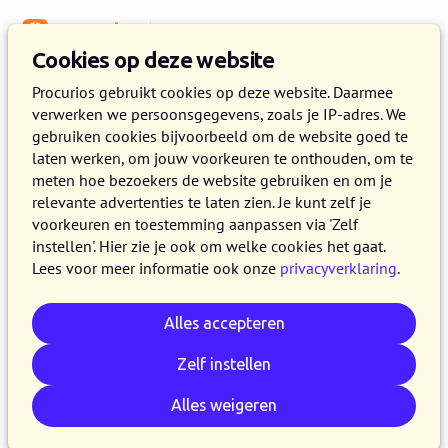
Menu
Kennisbank
Cookies op deze website
Procurios gebruikt cookies op deze website. Daarmee
verwerken we persoonsgegevens, zoals je IP-adres. We
:
WEBLOG
gebruiken cookies bijvoorbeeld om de website goed te
laten werken, om jouw voorkeuren te onthouden, om te
Artikelen over
meten hoe bezoekers de website gebruiken en om je
EngagementScore
relevante advertenties te laten zien. Je kunt zelf je
voorkeuren en toestemming aanpassen via 'Zelf
instellen'. Hier zie je ook om welke cookies het gaat.
Lees voor meer informatie ook onze
privacyverklaring
.
Alles accepteren
Zelf instellen
Alles weigeren