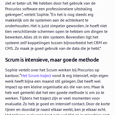
ziet er beter uit. We hebben door het gebruik van de
Procurios software een professionelere uitstraling
gekregen”, vertelt Sophie. “En het is nog steeds erg
makkelijk om de systemen aan de achterkant te
onderhouden. Het is juist simpeler geworden. Je hoeft niet
tien verschillende schermen open te hebben om dingen te
bewerken. Alles zit in één systeem. Bovendien ligt het
systeem zelf koppelingen tussen bijvoorbeeld het CRM en
CMS. Zo maak je goed gebruik van de data die je hebt.”
Scrum is intensieve, maar goede methode
Sophie vertelt over het Scrum werken bij Procurios op
kantoor. “
Het Scrum traject
vond ik erg intensief, mijn eigen
werk heeft bijna een maand stil gelegen. Dat heeft wel
impact op een kleine organisatie als die van ons. Maar ik
heb wel gemerkt dat het een goede methode is om zo te
werken. Tijdens het traject zijn er veel momenten voor
evaluatie. Zo heb je goed en intensief contact. Door de korte
lijnen en doordat je naast elkaar werkt, ken je elkaar echt.
Het telkens evalueren kost ook wel tijd en is misschien niet