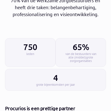
70% van de werkzame zorgbestuurders en
heeft drie taken: belangenbehartiging,
professionalisering en visieontwikkeling.
750
65%
leden
van de bestuurders van
alle (middel)grote
zorgorganisaties
4
grote bijeenkomsten per jaar
Procurios is een prettige partner