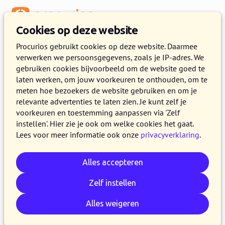
Menu
Cookies op deze website
Release 2023.07
Procurios gebruikt cookies op deze website. Daarmee
verwerken we persoonsgegevens, zoals je IP-adres. We
26 JUNI 2023
5 MINUTEN LEZEN
gebruiken cookies bijvoorbeeld om de website goed te
laten werken, om jouw voorkeuren te onthouden, om te
In de loop van dinsdag 27 juni 2023 maken alle
meten hoe bezoekers de website gebruiken en om je
klanten op de productieversie van het Procurios
relevante advertenties te laten zien. Je kunt zelf je
Platform gebruik van release 2023.07. In dit
voorkeuren en toestemming aanpassen via 'Zelf
instellen'. Hier zie je ook om welke cookies het gaat.
blog lees je wat nieuw is en wat is verbeterd.
Lees voor meer informatie ook onze
privacyverklaring
.
Kijk voor meer informatie over de verschillende
versies van het platform op de
release
Alles accepteren
pagina
of
schrijf je in voor één van de Procurios
Club Meets
.
Zelf instellen
Alles weigeren
E-mail
Whatsapp
Telegram
Kopieer link