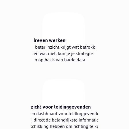
2
⚙️
Datagedreven werken
Omdat je beter inzicht krijgt wat betrokkenheid
oplevert en wat niet, kun je je strategie
aanpassen op basis van harde data
3
👁️
Snel inzicht voor leidinggevenden
Maak een dashboard voor leidinggevenden,
zodat zij direct de belangrijkste informatie tot
hun beschikking hebben om richting te kunnen