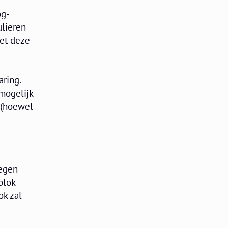
og-
ulieren
met deze
aring.
mogelijk
 (hoewel
oegen
blok
ok zal