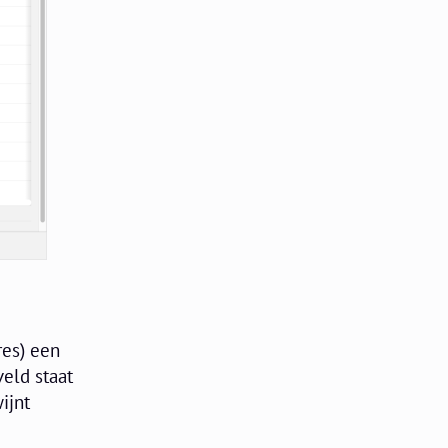
res) een
veld staat
ijnt