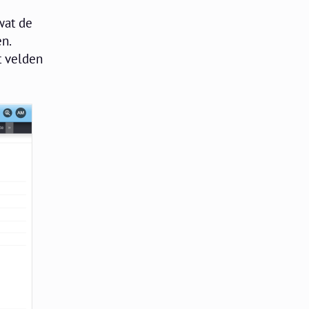
wat de
en.
t velden