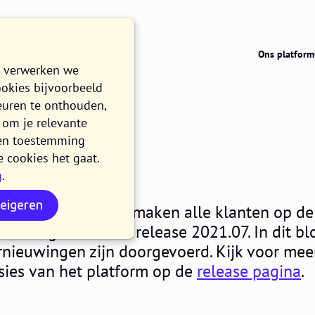
Ons platform
e verwerken we
ookies bijvoorbeeld
euren te onthouden,
om je relevante
021.07
n en toestemming
e cookies het gaat.
g
.
EN
weigeren
sdag 23 juni 2021 maken alle klanten op de
atform gebruik van release 2021.07. In dit bl
rnieuwingen zijn doorgevoerd. Kijk voor mee
sies van het platform op de
release pagina
.