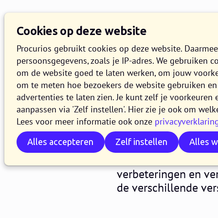
Cookies op deze website
Procurios gebruikt cookies op deze website. Daarme
persoonsgegevens, zoals je IP-adres. We gebruiken c
om de website goed te laten werken, om jouw voork
om te meten hoe bezoekers de website gebruiken en 
Release 2
advertenties te laten zien. Je kunt zelf je voorkeure
aanpassen via 'Zelf instellen'. Hier zie je ook om welk
Lees voor meer informatie ook onze
privacyverklarin
22 JUNI 2021
6 MINUTEN LEZ
Alles accepteren
Zelf instellen
Alles 
In de loop van woen
van het Procurios Pl
verbeteringen en ve
de verschillende ver