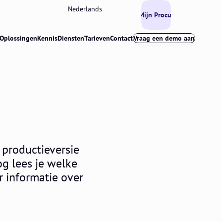
Nederlands
Mijn Procurios
Oplossingen
Kennis
Diensten
Tarieven
Contact
Vraag een demo aan
 productieversie
og lees je welke
r informatie over