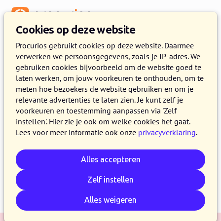
Menu
Cookies op deze website
Release 2023.13
Procurios gebruikt cookies op deze website. Daarmee
verwerken we persoonsgegevens, zoals je IP-adres. We
12 DECEMBER 2023
4 MINUTEN LEZEN
gebruiken cookies bijvoorbeeld om de website goed te
laten werken, om jouw voorkeuren te onthouden, om te
Op 12 december 2023 maken alle klanten op
meten hoe bezoekers de website gebruiken en om je
de productieversie van het Procurios Platform
relevante advertenties te laten zien. Je kunt zelf je
gebruik van release 2023.13. In dit blog lees je
voorkeuren en toestemming aanpassen via 'Zelf
instellen'. Hier zie je ook om welke cookies het gaat.
wat nieuw is en wat is verbeterd. Kijk voor meer
Lees voor meer informatie ook onze
privacyverklaring
.
informatie over de verschillende versies van het
platform op de
release pagina
.
Alles accepteren
Zelf instellen
E-mail
Whatsapp
Telegram
Kopieer link
Alles weigeren