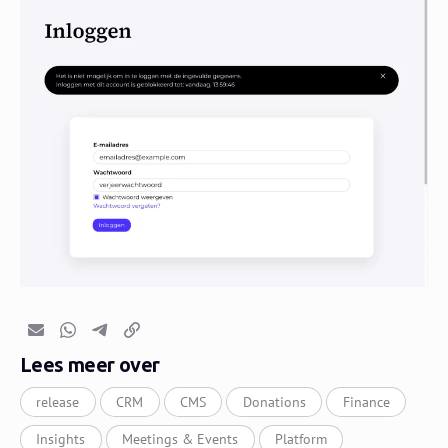
E-mail
Whatsapp
Telegram
Kopieer link
Lees meer over
release
CRM
CMS
Donations
Finance
Insights
Meetings & Events
Platform