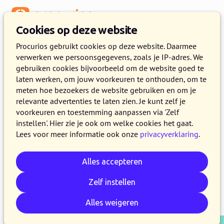
Menu
Cookies op deze website
Release 2024.04
Procurios gebruikt cookies op deze website. Daarmee
verwerken we persoonsgegevens, zoals je IP-adres. We
2 APRIL 2024
5 MINUTEN LEZEN
gebruiken cookies bijvoorbeeld om de website goed te
laten werken, om jouw voorkeuren te onthouden, om te
Op 2 april 2024 maken alle klanten op de
meten hoe bezoekers de website gebruiken en om je
productieversie van het Procurios Platform
relevante advertenties te laten zien. Je kunt zelf je
gebruik van release 2024.04. In dit blog lees je
voorkeuren en toestemming aanpassen via 'Zelf
instellen'. Hier zie je ook om welke cookies het gaat.
wat er nieuw is en wat er is verbeterd. Kijk voor
Lees voor meer informatie ook onze
privacyverklaring
.
meer informatie over de verschillende versies
van het platform op de
release pagina
.
Alles accepteren
Zelf instellen
E-mail
Whatsapp
Telegram
Kopieer link
Alles weigeren