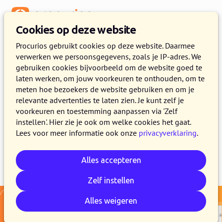
Menu
Cookies op deze website
Release 2025.10
Procurios gebruikt cookies op deze website. Daarmee
verwerken we persoonsgegevens, zoals je IP-adres. We
23 SEPTEMBER 2025
6 MINUTEN LEZEN
gebruiken cookies bijvoorbeeld om de website goed te
laten werken, om jouw voorkeuren te onthouden, om te
In de loop van 23 september maken alle
meten hoe bezoekers de website gebruiken en om je
klanten van het Procurios Platform gebruik van
relevante advertenties te laten zien. Je kunt zelf je
release 2025.10. In dit blogbericht lees je wat
voorkeuren en toestemming aanpassen via 'Zelf
instellen'. Hier zie je ook om welke cookies het gaat.
er nieuw is en wat er is verbeterd.
Lees voor meer informatie ook onze
privacyverklaring
.
Alles accepteren
E-mail
Whatsapp
Telegram
Kopieer link
Zelf instellen
Alles weigeren