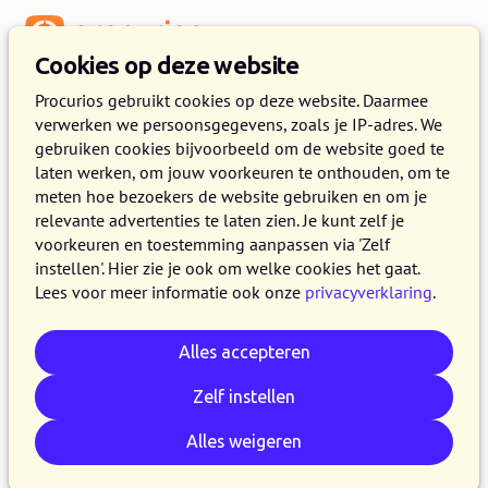
Menu
Cookies op deze website
Procurios gebruikt cookies op deze website. Daarmee
verwerken we persoonsgegevens, zoals je IP-adres. We
:
WEBLOG
gebruiken cookies bijvoorbeeld om de website goed te
laten werken, om jouw voorkeuren te onthouden, om te
Releasenotes over Meetings &
meten hoe bezoekers de website gebruiken en om je
Events
relevante advertenties te laten zien. Je kunt zelf je
voorkeuren en toestemming aanpassen via 'Zelf
instellen'. Hier zie je ook om welke cookies het gaat.
Lees voor meer informatie ook onze
privacyverklaring
.
Alles accepteren
Zelf instellen
Alles weigeren