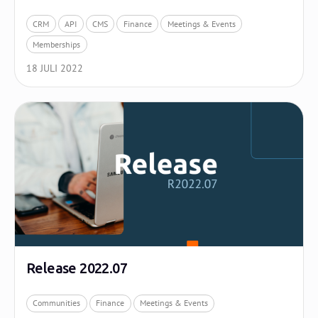
CRM
API
CMS
Finance
Meetings & Events
Memberships
18 JULI 2022
Release 2022.07
Communities
Finance
Meetings & Events