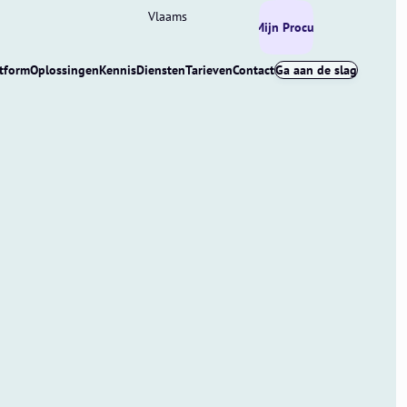
Vlaams
Mijn Procurios
tform
Oplossingen
Kennis
Diensten
Tarieven
Contact
Ga aan de slag