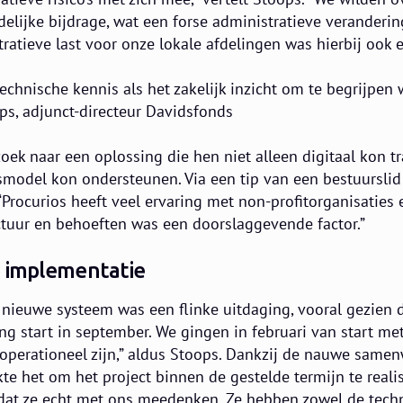
elijke bijdrage, wat een forse administratieve veranderi
atieve last voor onze lokale afdelingen was hierbij ook e
technische kennis als het zakelijk inzicht om te begrijpen
ops, adjunct-directeur Davidsfonds
oek naar een oplossing die hen niet alleen digitaal kon 
model kon ondersteunen. Via een tip van een bestuurslid
 “Procurios heeft veel ervaring met non-profitorganisaties 
tuur en behoeften was een doorslaggevende factor.”
e implementatie
nieuwe systeem was een flinke uitdaging, vooral gezien d
g start in september. We gingen in februari van start met
operationeel zijn,” aldus Stoops. Dankzij de nauwe samenw
te het om het project binnen de gestelde termijn te realis
 dat ze echt met ons meedenken. Ze hebben zowel de techn