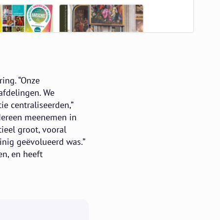
ring. “Onze
afdelingen. We
ie centraliseerden,”
edereen meenemen in
ieel groot, vooral
einig geëvolueerd was.”
n, en heeft