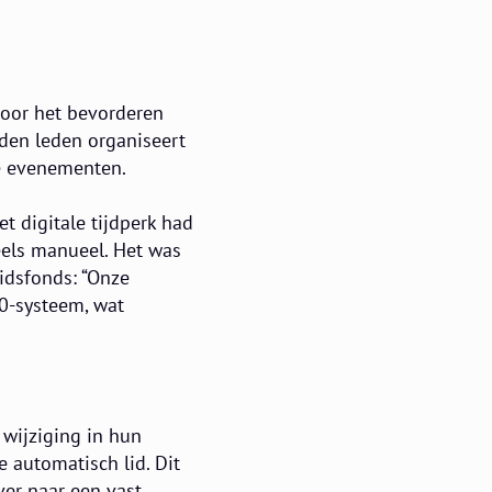
 voor het bevorderen
nden leden organiseert
le evenementen.
t digitale tijdperk had
eels manueel. Het was
vidsfonds: “Onze
0-systeem, wat
 wijziging in hun
 automatisch lid. Dit
over naar een vast