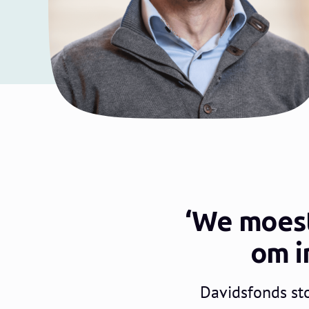
‘We moes
om i
Davidsfonds sto