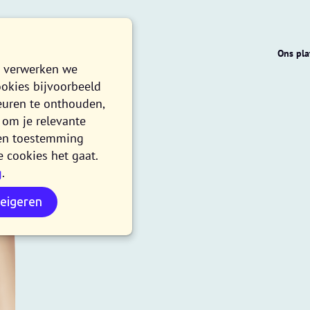
Ons pla
e verwerken we
ookies bijvoorbeeld
euren te onthouden,
om je relevante
n en toestemming
e cookies het gaat.
g
.
als het zakelijk
weigeren
ie nodig heeft