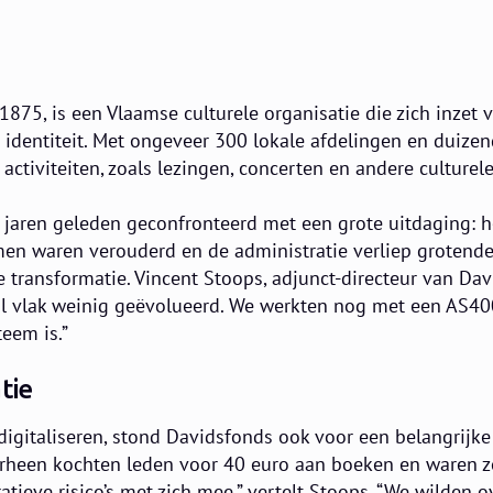
1875, is een Vlaamse culturele organisatie die zich inzet
 identiteit. Met ongeveer 300 lokale afdelingen en duize
 activiteiten, zoals lezingen, concerten en andere culture
 jaren geleden geconfronteerd met een grote uitdaging: he
en waren verouderd en de administratie verliep grotend
e transformatie. Vincent Stoops, adjunct-directeur van Da
al vlak weinig geëvolueerd. We werkten nog met een AS40
teem is.”
tie
igitaliseren, stond Davidsfonds ook voor een belangrijke
heen kochten leden voor 40 euro aan boeken en waren ze
ratieve risico’s met zich mee,” vertelt Stoops. “We wilden 