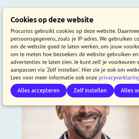
Cookies op deze website
Procurios gebruikt cookies op deze website. Daarme
persoonsgegevens, zoals je IP-adres. We gebruiken c
om de website goed te laten werken, om jouw voork
om te meten hoe bezoekers de website gebruiken en 
Case:
Davidsfonds
advertenties te laten zien. Je kunt zelf je voorkeure
aanpassen via 'Zelf instellen'. Hier zie je ook om welk
Lees voor meer informatie ook onze
privacyverklarin
Procurios heeft zowel de technische kennis 
Alles accepteren
Zelf instellen
Alles 
inzicht om te begrijpen wat onze organisat