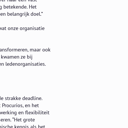
ng betekende. Het
en belangrijk doel.”
 wat onze organisatie
transformeren, maar ook
 kwamen ze bij
en ledenorganisaties.
e strakke deadline.
 Procurios, en het
erking en flexibiliteit
eren. “Het grote
ische kennis als het