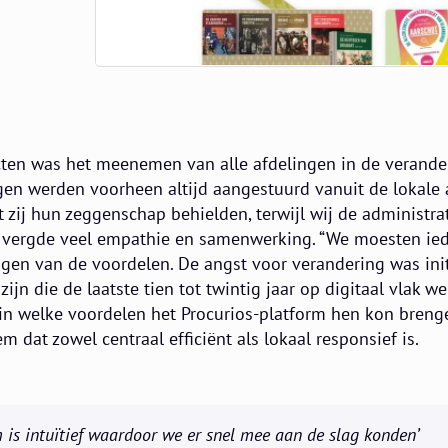
cten was het meenemen van alle afdelingen in de verande
en werden voorheen altijd aangestuurd vanuit de lokale 
zij hun zeggenschap behielden, terwijl wij de administrat
ces vergde veel empathie en samenwerking. “We moesten i
igen van de voordelen. De angst voor verandering was init
ijn die de laatste tien tot twintig jaar op digitaal vlak w
in welke voordelen het Procurios-platform hen kon brenge
 dat zowel centraal efficiënt als lokaal responsief is.
m is intuïtief waardoor we er snel mee aan de slag konden’