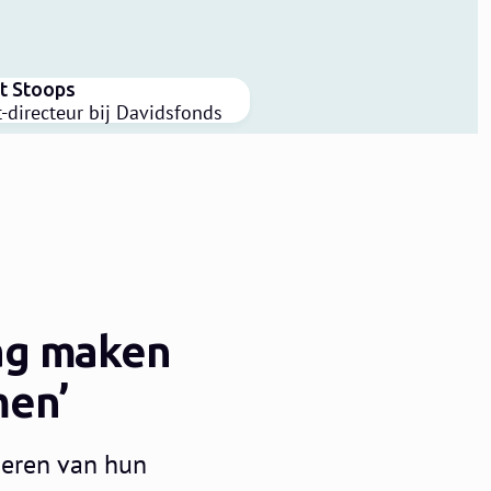
t Stoops
-directeur bij Davidsfonds
ag maken
men’
seren van hun