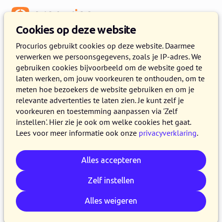
Menu
Cookies op deze website
Release 2021.06
Procurios gebruikt cookies op deze website. Daarmee
verwerken we persoonsgegevens, zoals je IP-adres. We
25 MEI 2021
6 MINUTEN LEZEN
gebruiken cookies bijvoorbeeld om de website goed te
laten werken, om jouw voorkeuren te onthouden, om te
In de loop van woensdag 26 mei 2021 maken
meten hoe bezoekers de website gebruiken en om je
alle klanten op de productieversie van het
relevante advertenties te laten zien. Je kunt zelf je
Procurios Platform gebruik van release 2021.06.
voorkeuren en toestemming aanpassen via 'Zelf
instellen'. Hier zie je ook om welke cookies het gaat.
In dit blog een overzicht van de verbeteringen
Lees voor meer informatie ook onze
privacyverklaring
.
en vernieuwingen die zijn doorgevoerd. Kijk
voor meer informatie over de verschillende
Alles accepteren
versies van het platform op de
release pagina
.
Zelf instellen
Alles weigeren
E-mail
Whatsapp
Telegram
Kopieer link