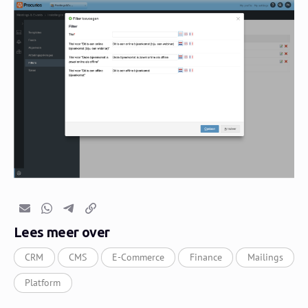
E-mail
Whatsapp
Telegram
Kopieer link
Lees meer over
CRM
CMS
E-Commerce
Finance
Mailings
Platform