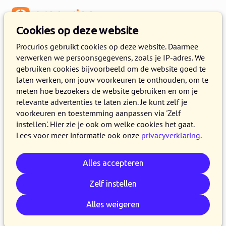
Menu
Cookies op deze website
Release 2021.11
Procurios gebruikt cookies op deze website. Daarmee
verwerken we persoonsgegevens, zoals je IP-adres. We
11 OKTOBER 2021
3 MINUTEN LEZEN
gebruiken cookies bijvoorbeeld om de website goed te
laten werken, om jouw voorkeuren te onthouden, om te
In de loop van woensdag 13 oktober 2021
meten hoe bezoekers de website gebruiken en om je
maken alle klanten op de productieversie van
relevante advertenties te laten zien. Je kunt zelf je
het Procurios Platform gebruik van release
voorkeuren en toestemming aanpassen via 'Zelf
instellen'. Hier zie je ook om welke cookies het gaat.
2021.11. In dit blog lees je wat nieuw is en wat
Lees voor meer informatie ook onze
privacyverklaring
.
is verbeterd. Kijk voor meer informatie over de
verschillende versies van het platform op de
Alles accepteren
release pagina
of
schrijf je in voor één van de
release webinars
.
Zelf instellen
Alles weigeren
E-mail
Whatsapp
Telegram
Kopieer link