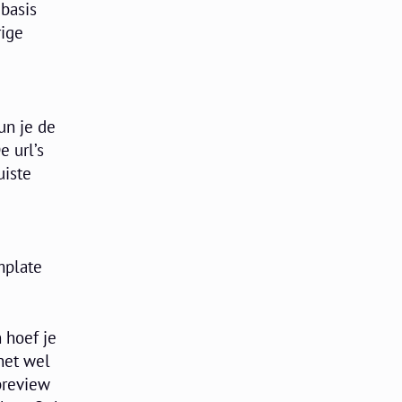
basis
rige
un je de
e url’s
uiste
mplate
 hoef je
het wel
preview