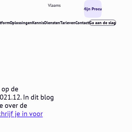
Vlaams
Mijn Procurios
tform
Oplossingen
Kennis
Diensten
Tarieven
Contact
Ga aan de slag
 op de
021.12. In dit blog
ie over de
chrijf je in voor