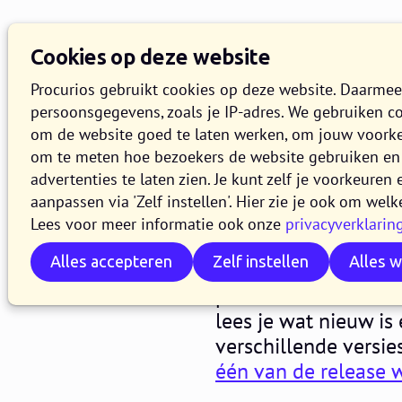
Cookies op deze website
Procurios gebruikt cookies op deze website. Daarme
persoonsgegevens, zoals je IP-adres. We gebruiken c
om de website goed te laten werken, om jouw voork
om te meten hoe bezoekers de website gebruiken en 
Release 2
advertenties te laten zien. Je kunt zelf je voorkeure
aanpassen via 'Zelf instellen'. Hier zie je ook om welk
Lees voor meer informatie ook onze
privacyverklarin
10 NOVEMBER 2021
3 MINUTE
Alles accepteren
Zelf instellen
Alles 
In de loop van woe
productieversie van 
lees je wat nieuw is
verschillende versie
één van de release 