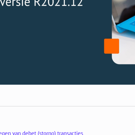
gen van debet (storno) transacties