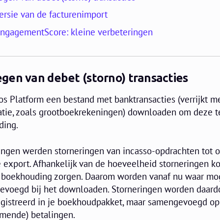
ersie van de facturenimport
EngagementScore: kleine verbeteringen
gen van debet (storno) transacties
ios Platform een bestand met banktransacties (verrijkt m
tie, zoals grootboekrekeningen) downloaden om deze t
ding.
alingen werden storneringen van incasso-opdrachten tot 
 export. Afhankelijk van de hoeveelheid storneringen ko
e boekhouding zorgen. Daarom worden vanaf nu waar mog
evoegd bij het downloaden. Storneringen worden daardo
egistreerd in je boekhoudpakket, maar samengevoegd op
omende) betalingen.