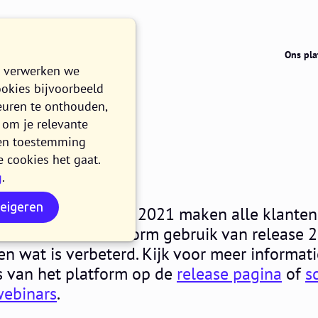
Ons pla
e verwerken we
ookies bijvoorbeeld
euren te onthouden,
om je relevante
021.12
n en toestemming
e cookies het gaat.
g
.
N LEZEN
weigeren
nsdag 10 november 2021 maken alle klanten
het Procurios Platform gebruik van release 2
 en wat is verbeterd. Kijk voor meer informat
s van het platform op de
release pagina
of
s
webinars
.