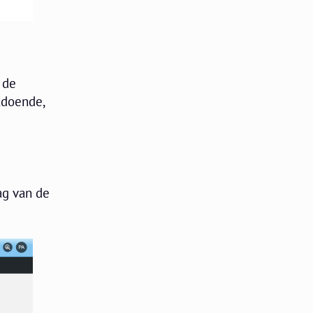
 de
ldoende,
ag van de