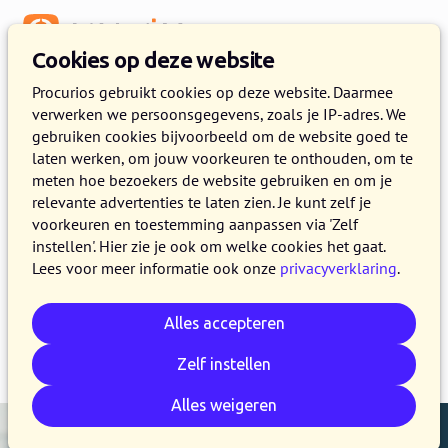
Menu
Cookies op deze website
Release 2022.07
Procurios gebruikt cookies op deze website. Daarmee
verwerken we persoonsgegevens, zoals je IP-adres. We
22 JUNI 2022
2 MINUTEN LEZEN
gebruiken cookies bijvoorbeeld om de website goed te
laten werken, om jouw voorkeuren te onthouden, om te
In de loop van woensdag 22 juni 2022 maken
meten hoe bezoekers de website gebruiken en om je
alle klanten op de productieversie van het
relevante advertenties te laten zien. Je kunt zelf je
Procurios Platform gebruik van release 2022.07.
voorkeuren en toestemming aanpassen via 'Zelf
instellen'. Hier zie je ook om welke cookies het gaat.
In dit blog lees je wat nieuw is en wat is
Lees voor meer informatie ook onze
privacyverklaring
.
verbeterd.
Alles accepteren
E-mail
Whatsapp
Telegram
Kopieer link
Zelf instellen
Alles weigeren