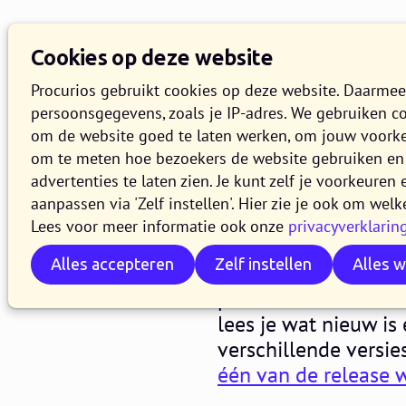
Cookies op deze website
Procurios gebruikt cookies op deze website. Daarme
persoonsgegevens, zoals je IP-adres. We gebruiken c
om de website goed te laten werken, om jouw voork
om te meten hoe bezoekers de website gebruiken en 
Release 2
advertenties te laten zien. Je kunt zelf je voorkeure
aanpassen via 'Zelf instellen'. Hier zie je ook om welk
Lees voor meer informatie ook onze
privacyverklarin
7 DECEMBER 2022
7 MINUTEN
Alles accepteren
Zelf instellen
Alles 
In de loop van woe
productieversie van 
lees je wat nieuw is
verschillende versie
één van de release 