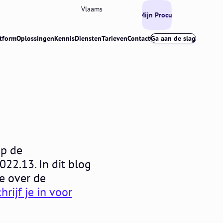
Vlaams
Mijn Procurios
tform
Oplossingen
Kennis
Diensten
Tarieven
Contact
Ga aan de slag
op de
022.13. In dit blog
ie over de
chrijf je in voor