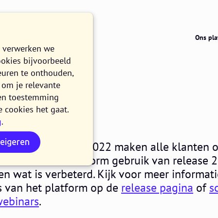
Ons pla
e verwerken we
ookies bijvoorbeeld
euren te onthouden,
om je relevante
022.13
n en toestemming
e cookies het gaat.
g
.
 LEZEN
weigeren
nsdag 7 december 2022 maken alle klanten 
het Procurios Platform gebruik van release 2
 en wat is verbeterd. Kijk voor meer informat
s van het platform op de
release pagina
of
s
webinars
.