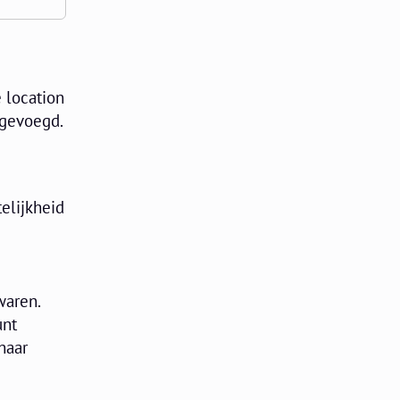
 location
egevoegd.
elijkheid
waren.
unt
naar