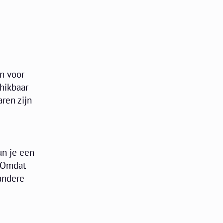
en voor
chikbaar
ren zijn
un je een
. Omdat
andere