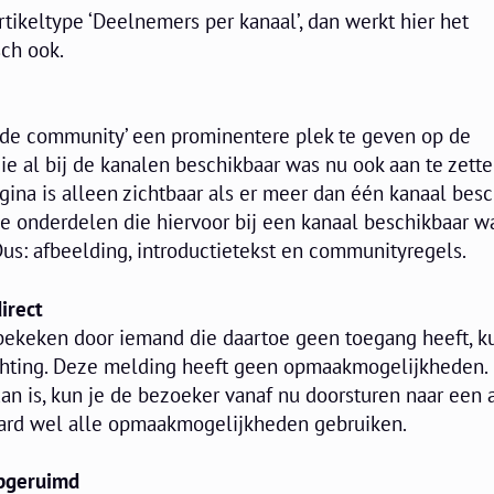
rtikeltype ‘Deelnemers per kanaal’, dan werkt hier het
sch ook.
 de community’ een prominentere plek te geven op de
 die al bij de kanalen beschikbaar was nu ook aan te zett
agina is alleen zichtbaar als er meer dan één kanaal bes
le onderdelen die hiervoor bij een kanaal beschikbaar wa
Dus: afbeelding, introductietekst en communityregels.
irect
ekeken door iemand die daartoe geen toegang heeft, k
chting. Deze melding heeft geen opmaakmogelijkheden
an is, kun je de bezoeker vanaf nu doorsturen naar een 
raard wel alle opmaakmogelijkheden gebruiken.
opgeruimd