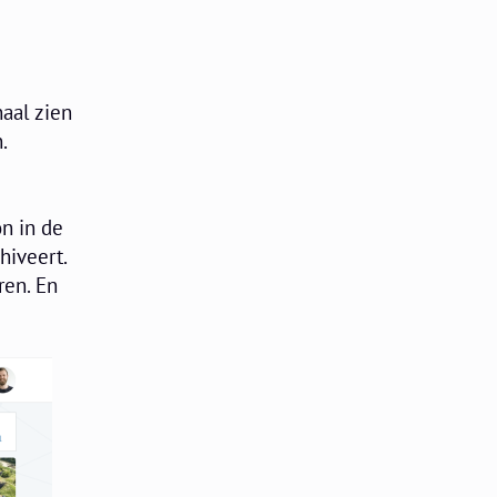
aal zien
.
on in de
hiveert.
ren. En