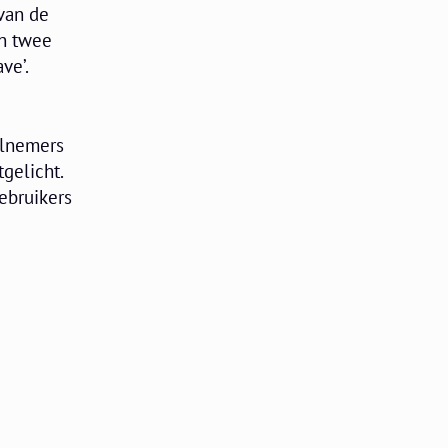
van de
jn twee
ve’.
elnemers
tgelicht.
ebruikers