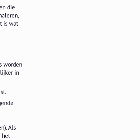
en die
naleren,
t is wat
es worden
ijker in
st.
ggende
n). Als
 het