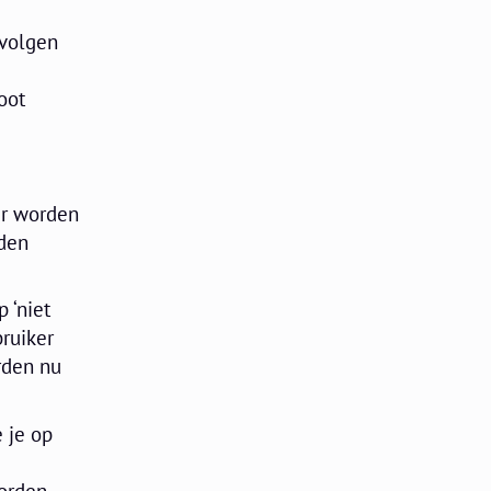
evolgen
oot
er worden
rden
 ‘niet
bruiker
rden nu
 je op
orden