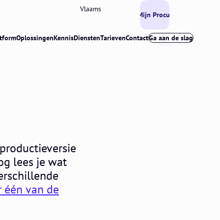
Vlaams
Mijn Procurios
tform
Oplossingen
Kennis
Diensten
Tarieven
Contact
Ga aan de slag
productieversie
og lees je wat
erschillende
or één van de