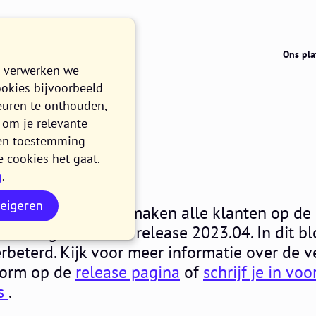
Ons pla
e verwerken we
ookies bijvoorbeeld
euren te onthouden,
om je relevante
023.04
n en toestemming
e cookies het gaat.
g
.
EN
weigeren
sdag 5 april 2023 maken alle klanten op de 
atform gebruik van release 2023.04. In dit bl
erbeterd. Kijk voor meer informatie over de v
tform op de
release pagina
of
schrijf je in vo
ts
.