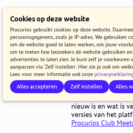
Cookies op deze website
Procurios gebruikt cookies op deze website. Daarme
persoonsgegevens, zoals je IP-adres. We gebruiken c
om de website goed te laten werken, om jouw voork
om te meten hoe bezoekers de website gebruiken en 
Release 2
advertenties te laten zien. Je kunt zelf je voorkeure
aanpassen via 'Zelf instellen'. Hier zie je ook om welk
Lees voor meer informatie ook onze
privacyverklarin
5 APRIL 2023
3 MINUTEN LEZ
Alles accepteren
Zelf instellen
Alles 
In de loop van woen
van het Procurios Pl
nieuw is en wat is v
versies van het pla
Procurios Club Mee