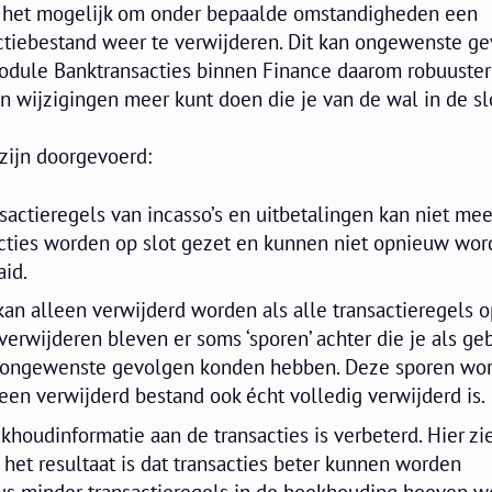
s het mogelijk om onder bepaalde omstandigheden een
tiebestand weer te verwijderen. Dit kan ongewenste g
dule Banktransacties binnen Finance daarom robuuster
n wijzigingen meer kunt doen die je van de wal in de sl
zijn doorgevoerd:
sactieregels van incasso’s en uitbetalingen kan niet me
acties worden op slot gezet en kunnen niet opnieuw wo
aid.
an alleen verwijderd worden als alle transactieregels op
t verwijderen bleven er soms ‘sporen’ achter die je als ge
ie ongewenste gevolgen konden hebben. Deze sporen wo
 een verwijderd bestand ook écht volledig verwijderd is.
houdinformatie aan de transacties is verbeterd. Hier zie
 het resultaat is dat transacties beter kunnen worden
s minder transactieregels in de boekhouding hoeven w