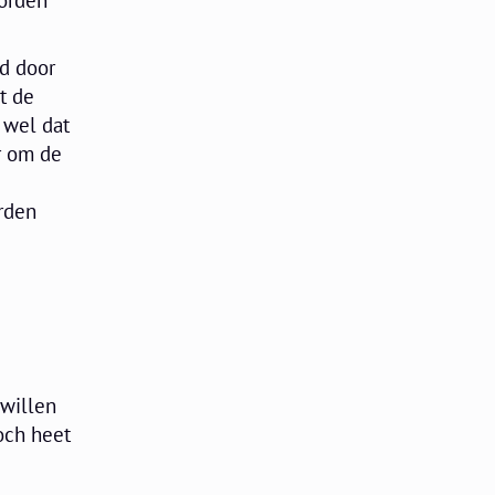
ld door
t de
 wel dat
r om de
rden
 willen
och heet