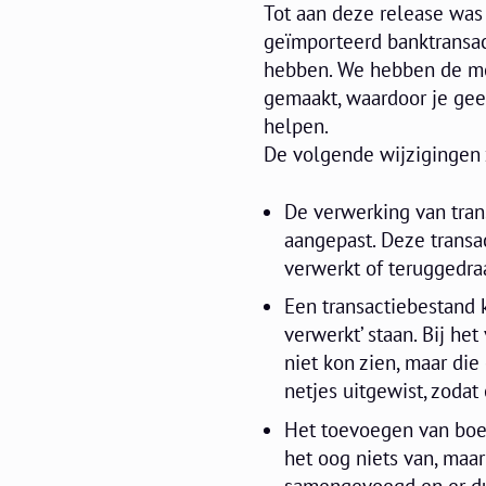
Tot aan deze release wa
geïmporteerd banktransac
hebben. We hebben de mo
gemaakt, waardoor je gee
helpen.
De volgende wijzigingen 
De verwerking van tran
aangepast. Deze trans
verwerkt of teruggedra
Een transactiebestand k
verwerkt’ staan. Bij he
niet kon zien, maar d
netjes uitgewist, zodat
Het toevoegen van boek
het oog niets van, maar
samengevoegd en er du