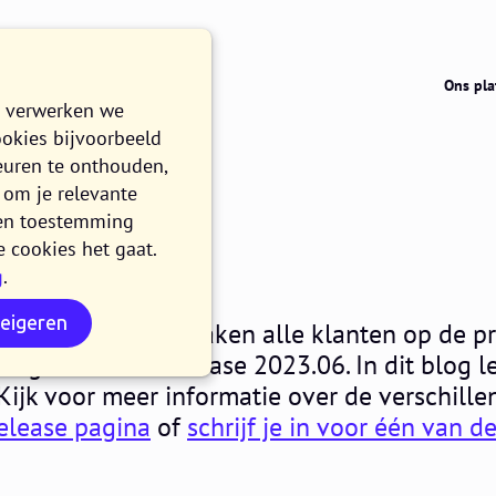
Ons pla
e verwerken we
ookies bijvoorbeeld
euren te onthouden,
om je relevante
023.06
n en toestemming
e cookies het gaat.
g
.
N
weigeren
dag 30 mei 2023 maken alle klanten op de pr
rm gebruik van release 2023.06. In dit blog l
 Kijk voor meer informatie over de verschille
elease pagina
of
schrijf je in voor één van d