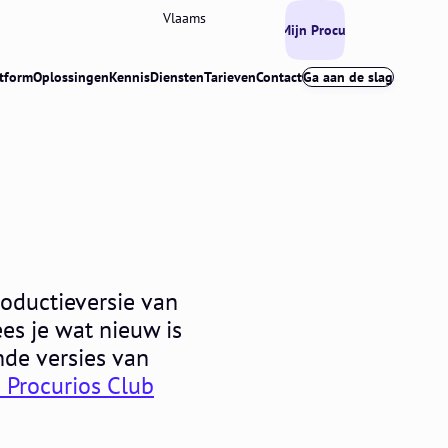
Vlaams
Mijn Procurios
tform
Oplossingen
Kennis
Diensten
Tarieven
Contact
Ga aan de slag
oductieversie van
ees je wat nieuw is
nde versies van
e Procurios Club