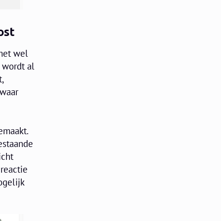
ost
 met wel
 wordt al
,
 waar
gemaakt.
bestaande
icht
reactie
ogelijk