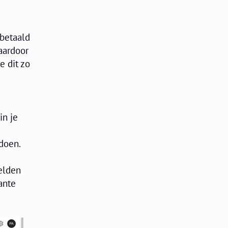
 betaald
aardoor
e dit zo
in je
 doen.
elden
ante