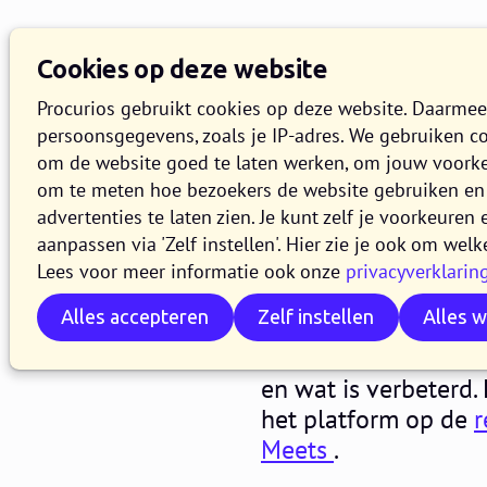
Cookies op deze website
Procurios gebruikt cookies op deze website. Daarme
persoonsgegevens, zoals je IP-adres. We gebruiken c
om de website goed te laten werken, om jouw voork
om te meten hoe bezoekers de website gebruiken en 
Release 2
advertenties te laten zien. Je kunt zelf je voorkeure
aanpassen via 'Zelf instellen'. Hier zie je ook om welk
Lees voor meer informatie ook onze
privacyverklarin
30 MEI 2023
4 MINUTEN LEZE
Alles accepteren
Zelf instellen
Alles 
In de loop van dins
het Procurios Platfo
en wat is verbeterd.
het platform op de
r
Meets
.