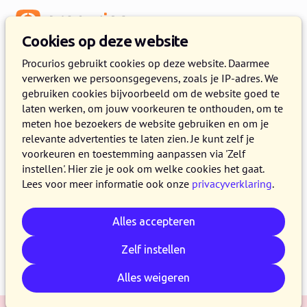
Menu
Cookies op deze website
Release 2023.13
Procurios gebruikt cookies op deze website. Daarmee
verwerken we persoonsgegevens, zoals je IP-adres. We
12 DECEMBER 2023
4 MINUTEN LEZEN
gebruiken cookies bijvoorbeeld om de website goed te
laten werken, om jouw voorkeuren te onthouden, om te
Op 12 december 2023 maken alle klanten op
meten hoe bezoekers de website gebruiken en om je
de productieversie van het Procurios Platform
relevante advertenties te laten zien. Je kunt zelf je
gebruik van release 2023.13. In dit blog lees je
voorkeuren en toestemming aanpassen via 'Zelf
instellen'. Hier zie je ook om welke cookies het gaat.
wat nieuw is en wat is verbeterd. Kijk voor meer
Lees voor meer informatie ook onze
privacyverklaring
.
informatie over de verschillende versies van het
platform op de
release pagina
.
Alles accepteren
Zelf instellen
E-mail
Whatsapp
Telegram
Kopieer link
Alles weigeren