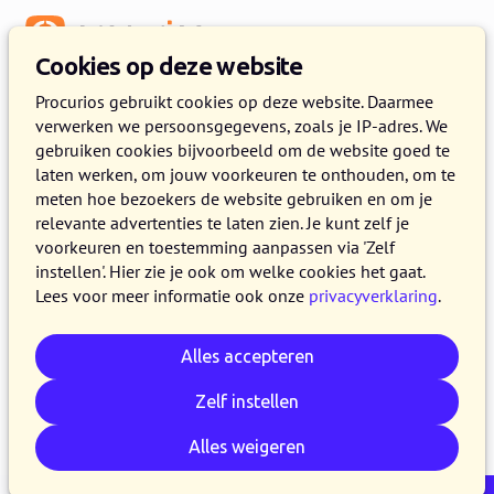
Menu
Cookies op deze website
Release 2024.02
Procurios gebruikt cookies op deze website. Daarmee
verwerken we persoonsgegevens, zoals je IP-adres. We
6 FEBRUARI 2024
2 MINUTEN LEZEN
gebruiken cookies bijvoorbeeld om de website goed te
laten werken, om jouw voorkeuren te onthouden, om te
Op 6 februari 2024 maken alle klanten op de
meten hoe bezoekers de website gebruiken en om je
productieversie van het Procurios Platform
relevante advertenties te laten zien. Je kunt zelf je
gebruik van release 2024.02. In dit blog lees je
voorkeuren en toestemming aanpassen via 'Zelf
instellen'. Hier zie je ook om welke cookies het gaat.
wat er nieuw is en wat is verbeterd. Kijk voor
Lees voor meer informatie ook onze
privacyverklaring
.
meer informatie over de verschillende versies
van het platform op de
release pagina
.
Alles accepteren
Zelf instellen
E-mail
Whatsapp
Telegram
Kopieer link
Alles weigeren