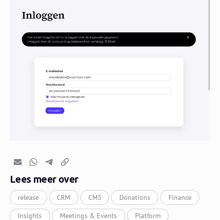
E-mail
Whatsapp
Telegram
Kopieer link
Lees meer over
release
CRM
CMS
Donations
Finance
Insights
Meetings & Events
Platform