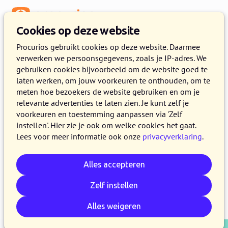
Menu
Cookies op deze website
Release 2024.04
Procurios gebruikt cookies op deze website. Daarmee
verwerken we persoonsgegevens, zoals je IP-adres. We
2 APRIL 2024
5 MINUTEN LEZEN
gebruiken cookies bijvoorbeeld om de website goed te
laten werken, om jouw voorkeuren te onthouden, om te
Op 2 april 2024 maken alle klanten op de
meten hoe bezoekers de website gebruiken en om je
productieversie van het Procurios Platform
relevante advertenties te laten zien. Je kunt zelf je
gebruik van release 2024.04. In dit blog lees je
voorkeuren en toestemming aanpassen via 'Zelf
instellen'. Hier zie je ook om welke cookies het gaat.
wat er nieuw is en wat er is verbeterd. Kijk voor
Lees voor meer informatie ook onze
privacyverklaring
.
meer informatie over de verschillende versies
van het platform op de
release pagina
.
Alles accepteren
Zelf instellen
E-mail
Whatsapp
Telegram
Kopieer link
Alles weigeren