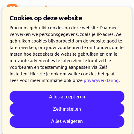
Menu
Cookies op deze website
Procurios gebruikt cookies op deze website. Daarmee
Training Functioneel
verwerken we persoonsgegevens, zoals je IP-adres. We
gebruiken cookies bijvoorbeeld om de website goed te
Beheerder
laten werken, om jouw voorkeuren te onthouden, om te
meten hoe bezoekers de website gebruiken en om je
(Verenigingen)
relevante advertenties te laten zien. Je kunt zelf je
voorkeuren en toestemming aanpassen via 'Zelf
dinsdag 8 oktober 2024 van 09:00 uur tot 16:30 uur,
instellen'. Hier zie je ook om welke cookies het gaat.
donderdag 17 oktober 2024 van 09:00 uur tot 16:30 uur
bij
Lees voor meer informatie ook onze
privacyverklaring
.
Procurios Nederland
Alles accepteren
De aanmeldperiode is voorbij
Op dit moment is het niet meer mogelijk om je alsnog aan
Zelf instellen
te melden omdat de aanmeldperiode voorbij is.
Alles weigeren
Hulp nodig?