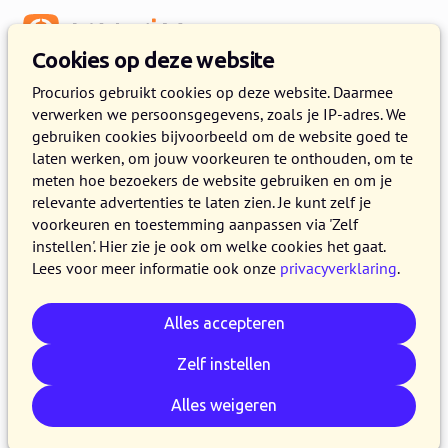
Menu
Cookies op deze website
Procurios gebruikt cookies op deze website. Daarmee
verwerken we persoonsgegevens, zoals je IP-adres. We
gebruiken cookies bijvoorbeeld om de website goed te
laten werken, om jouw voorkeuren te onthouden, om te
meten hoe bezoekers de website gebruiken en om je
relevante advertenties te laten zien. Je kunt zelf je
voorkeuren en toestemming aanpassen via 'Zelf
instellen'. Hier zie je ook om welke cookies het gaat.
Lees voor meer informatie ook onze
privacyverklaring
.
Alles accepteren
Training Functioneel Beheerder
Zelf instellen
(Verenigingen)
Alles weigeren
DINSDAG 5 NOVEMBER 2024 VAN 09:00 UUR TOT 16:30 UUR,
DONDERDAG 14 NOVEMBER 2024 VAN 09:00 UUR TOT 16:30 UUR
PROCURIOS NEDERLAND