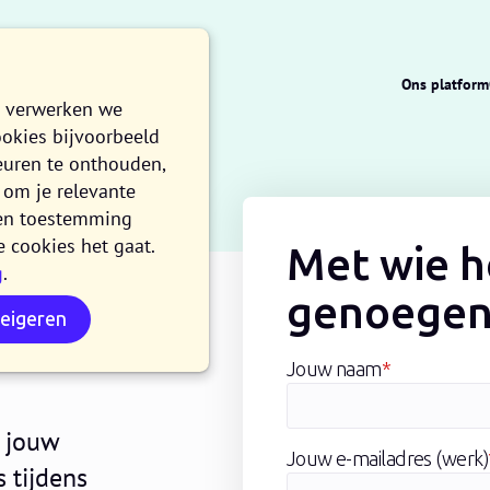
Ons platform
e verwerken we
ookies bijvoorbeeld
euren te onthouden,
om je relevante
n en toestemming
e cookies het gaat.
Met wie 
g
.
voor
genoegen
weigeren
Jouw naam
*
j jouw
Jouw e-mailadres (werk)
s tijdens