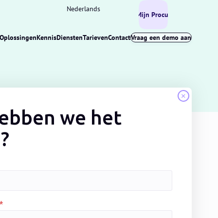
Nederlands
Mijn Procurios
Oplossingen
Kennis
Diensten
Tarieven
Contact
Vraag een demo aan
hebben we het
?
*