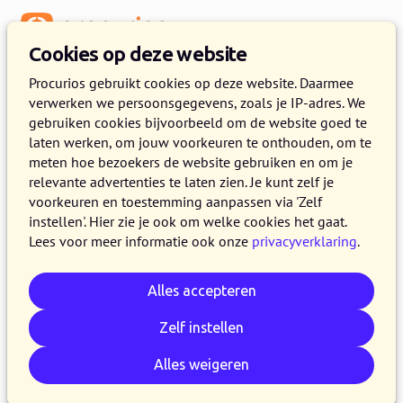
Menu
Cookies op deze website
Procurios gebruikt cookies op deze website. Daarmee
verwerken we persoonsgegevens, zoals je IP-adres. We
Een demo op maat voor jouw
gebruiken cookies bijvoorbeeld om de website goed te
organisatie
laten werken, om jouw voorkeuren te onthouden, om te
meten hoe bezoekers de website gebruiken en om je
Wil je weten of het Procurios Platform bij jouw
relevante advertenties te laten zien. Je kunt zelf je
voorkeuren en toestemming aanpassen via 'Zelf
organisatie past? Maak vrijblijvend kennis
instellen'. Hier zie je ook om welke cookies het gaat.
tijdens een (live of online) demo. Vul het
Lees voor meer informatie ook onze
privacyverklaring
.
formulier in en we nemen snel contact met je
op om een afspraak te plannen.
Alles accepteren
Zelf instellen
Ruim 300 klanten gingen je voor, waaronder:
Alles weigeren