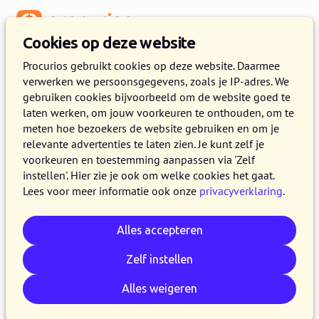
Menu
Cookies op deze website
Procurios gebruikt cookies op deze website. Daarmee
verwerken we persoonsgegevens, zoals je IP-adres. We
Een demo op maat voor jouw
gebruiken cookies bijvoorbeeld om de website goed te
organisatie
laten werken, om jouw voorkeuren te onthouden, om te
meten hoe bezoekers de website gebruiken en om je
Wil je weten of het Procurios Platform bij jouw
relevante advertenties te laten zien. Je kunt zelf je
voorkeuren en toestemming aanpassen via 'Zelf
organisatie past? Maak vrijblijvend kennis
instellen'. Hier zie je ook om welke cookies het gaat.
tijdens een (live of online) demo. Vul het
Lees voor meer informatie ook onze
privacyverklaring
.
formulier in en we nemen snel contact met je
op om een afspraak te plannen.
Alles accepteren
Zelf instellen
Ruim 300 klanten gingen je voor, waaronder:
Alles weigeren