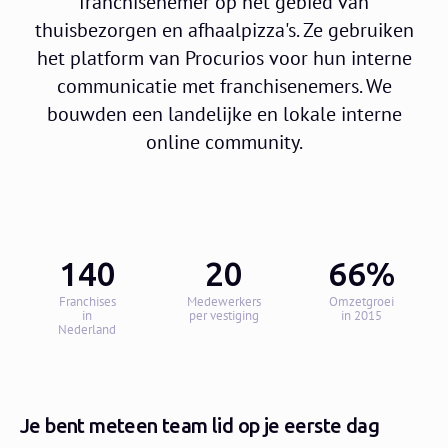
franchisenemer op het gebied van
thuisbezorgen en afhaalpizza's. Ze gebruiken
het platform van Procurios voor hun interne
communicatie met franchisenemers. We
bouwden een landelijke en lokale interne
online community.
140
20
66%
Franchises
Medewerkers
Omzetgroei
in
per vestiging
in 2015
Nederland
Je bent meteen team lid op je eerste dag