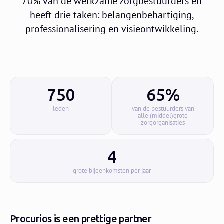
70% van de werkzame zorgbestuurders en
heeft drie taken: belangenbehartiging,
professionalisering en visieontwikkeling.
750
65%
leden
van de bestuurders van
alle (middel)grote
zorgorganisaties
4
grote bijeenkomsten per jaar
Procurios is een prettige partner