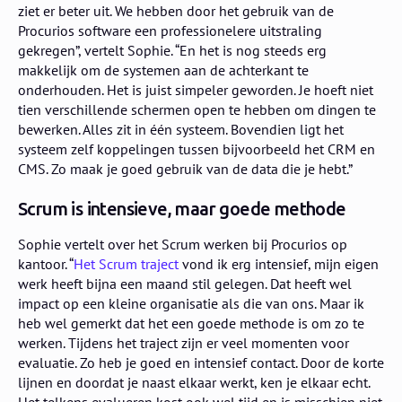
ziet er beter uit. We hebben door het gebruik van de
Procurios software een professionelere uitstraling
gekregen”, vertelt Sophie. “En het is nog steeds erg
makkelijk om de systemen aan de achterkant te
onderhouden. Het is juist simpeler geworden. Je hoeft niet
tien verschillende schermen open te hebben om dingen te
bewerken. Alles zit in één systeem. Bovendien ligt het
systeem zelf koppelingen tussen bijvoorbeeld het CRM en
CMS. Zo maak je goed gebruik van de data die je hebt.”
Scrum is intensieve, maar goede methode
Sophie vertelt over het Scrum werken bij Procurios op
kantoor. “
Het Scrum traject
vond ik erg intensief, mijn eigen
werk heeft bijna een maand stil gelegen. Dat heeft wel
impact op een kleine organisatie als die van ons. Maar ik
heb wel gemerkt dat het een goede methode is om zo te
werken. Tijdens het traject zijn er veel momenten voor
evaluatie. Zo heb je goed en intensief contact. Door de korte
lijnen en doordat je naast elkaar werkt, ken je elkaar echt.
Het telkens evalueren kost ook wel tijd en is misschien niet