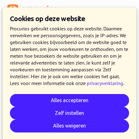
Menu
Cookies op deze website
Release 2023.01
Procurios gebruikt cookies op deze website. Daarmee
verwerken we persoonsgegevens, zoals je IP-adres. We
11 JANUARI 2023
8 MINUTEN LEZEN
gebruiken cookies bijvoorbeeld om de website goed te
laten werken, om jouw voorkeuren te onthouden, om te
In de loop van woensdag 11 januari 2023
meten hoe bezoekers de website gebruiken en om je
maken alle klanten op de productieversie van
relevante advertenties te laten zien. Je kunt zelf je
het Procurios Platform gebruik van release
voorkeuren en toestemming aanpassen via 'Zelf
instellen'. Hier zie je ook om welke cookies het gaat.
2023.01. In dit blog lees je wat nieuw is en wat
Lees voor meer informatie ook onze
privacyverklaring
.
is verbeterd. Kijk voor meer informatie over de
verschillende versies van het platform op de
Alles accepteren
release pagina
of
schrijf je in voor één van de
Procurios Club Meets
.
Zelf instellen
Alles weigeren
E-mail
Whatsapp
Telegram
Kopieer link