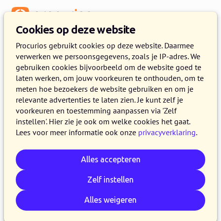
Menu
Cookies op deze website
Release 2022.11
Procurios gebruikt cookies op deze website. Daarmee
verwerken we persoonsgegevens, zoals je IP-adres. We
11 OKTOBER 2022
4 MINUTEN LEZEN
gebruiken cookies bijvoorbeeld om de website goed te
laten werken, om jouw voorkeuren te onthouden, om te
In de loop van woensdag 12 oktober 2022
meten hoe bezoekers de website gebruiken en om je
maken alle klanten op de productieversie van
relevante advertenties te laten zien. Je kunt zelf je
het Procurios Platform gebruik van release
voorkeuren en toestemming aanpassen via 'Zelf
instellen'. Hier zie je ook om welke cookies het gaat.
2022.11. In dit blog lees je wat nieuw is en wat
Lees voor meer informatie ook onze
privacyverklaring
.
is verbeterd. Kijk voor meer informatie over de
verschillende versies van het platform op de
Alles accepteren
release pagina
of
schrijf je in voor één van de
release webinars
.
Zelf instellen
Alles weigeren
E-mail
Whatsapp
Telegram
Kopieer link