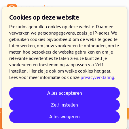
Menu
Cookies op deze website
Release 2025.11
Procurios gebruikt cookies op deze website. Daarmee
verwerken we persoonsgegevens, zoals je IP-adres. We
21 OKTOBER 2025
4 MINUTEN LEZEN
gebruiken cookies bijvoorbeeld om de website goed te
laten werken, om jouw voorkeuren te onthouden, om te
In de loop van 21 oktober maken alle klanten
meten hoe bezoekers de website gebruiken en om je
van het Procurios Platform gebruik van release
relevante advertenties te laten zien. Je kunt zelf je
2025.11. In dit blogbericht lees je wat er nieuw
voorkeuren en toestemming aanpassen via 'Zelf
instellen'. Hier zie je ook om welke cookies het gaat.
is en wat er is verbeterd.
Lees voor meer informatie ook onze
privacyverklaring
.
Alles accepteren
E-mail
Whatsapp
Telegram
Kopieer link
Zelf instellen
Alles weigeren