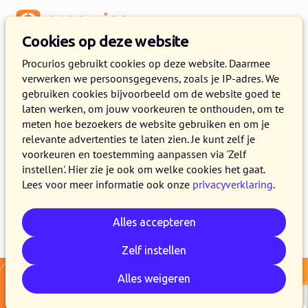
Menu
Cookies op deze website
Release 2025.11
Procurios gebruikt cookies op deze website. Daarmee
verwerken we persoonsgegevens, zoals je IP-adres. We
21 OKTOBER 2025
4 MINUTEN LEZEN
gebruiken cookies bijvoorbeeld om de website goed te
laten werken, om jouw voorkeuren te onthouden, om te
In de loop van 21 oktober maken alle klanten
meten hoe bezoekers de website gebruiken en om je
van het Procurios Platform gebruik van release
relevante advertenties te laten zien. Je kunt zelf je
2025.11. In dit blogbericht lees je wat er nieuw
voorkeuren en toestemming aanpassen via 'Zelf
instellen'. Hier zie je ook om welke cookies het gaat.
is en wat er is verbeterd.
Lees voor meer informatie ook onze
privacyverklaring
.
Alles accepteren
E-mail
Whatsapp
Telegram
Kopieer link
Zelf instellen
Alles weigeren