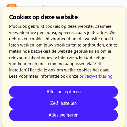
Menu
Cookies op deze website
Procurios gebruikt cookies op deze website. Daarmee
verwerken we persoonsgegevens, zoals je IP-adres. We
Terug naar bijeenkomsten-overzicht
gebruiken cookies bijvoorbeeld om de website goed te
laten werken, om jouw voorkeuren te onthouden, om te
meten hoe bezoekers de website gebruiken en om je
relevante advertenties te laten zien. Je kunt zelf je
voorkeuren en toestemming aanpassen via 'Zelf
instellen'. Hier zie je ook om welke cookies het gaat.
Lees voor meer informatie ook onze
privacyverklaring
.
Alles accepteren
Zelf instellen
Facturatierun zonder stress -
slim & snel aan de slag
Alles weigeren
DINSDAG 14 OKTOBER 2025 VAN 14:30 UUR TOT 15:30 UUR