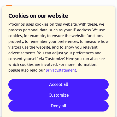
Menu
Knowledge Base
Cookies on our website
Beveilig gegevens met een SSL
Procurios uses cookies on this website. With these, we
certificaat
process personal data, such as your IP address. We use
cookies, for example, to ensure the website functions
properly, to remember your preferences, to measure how
19 SEPTEMBER 2016
FIEKE VAN BUSSEL
4 MINUTE READ
visitors use the website, and to show you relevant
Wist je dat het verstandig is om op je website
advertisements. You can adjust your preferences and
consent yourself via 'Customize'. Here you can also see
een SSL certificaat te hebben? Niet alleen als
which cookies are involved. For more information,
relaties kunnen inloggen en gegevens kunnen
please also read our
privacystatement
.
versturen, maar ook voor websites waarop dit
niet gebeurt. Zo is je website namelijk veiliger
Accept all
én sneller.
Customize
Copy link
Whatsapp
Email
LinkedIn
Bluesky
Reddit
Facebook
Deny all