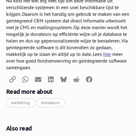
Nu kost het wel erg veel tijd om deze informatie uit
verschillende systemen in een snel beschikbare lijst te
krijgen. Daarom is het handig om gebruik te maken van een
geïntegreerd CRM systeem dat direct informatie uitwisselt
met je CMS en mailingssysteem. Op deze manier wordt het
mogelijk je donateurs op efficiënte wijze uit je database te
halen en dus op gepersonaliseerde wijze te benaderen. Via
geïntegreerde software is dit bovendien zo gedaan,
makkelijk op te slaan én altijd up to date. Lees
hier
meer
over hoe goed fondsenwerving en geïntegreerde software
samengaan.
Copy link
Whatsapp
Email
LinkedIn
Bluesky
Reddit
Facebook
Read more about
marketing
donateurs
Also read