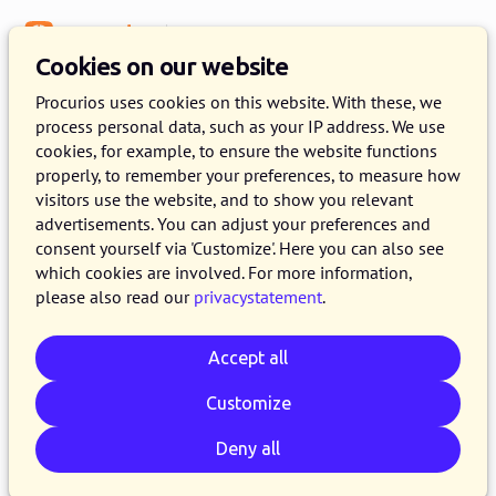
Menu
Knowledge Base
Cookies on our website
Fundraising
Procurios uses cookies on this website. With these, we
process personal data, such as your IP address. We use
Marketing tips voor online
cookies, for example, to ensure the website functions
fondsenwervers met weinig tijd
properly, to remember your preferences, to measure how
visitors use the website, and to show you relevant
advertisements. You can adjust your preferences and
15 NOVEMBER 2016
JENNIFER LIE FONG
3 MINUTE READ
consent yourself via 'Customize'. Here you can also see
Voor fondsenwervers is het binnenhalen van
which cookies are involved. For more information,
please also read our
privacystatement
.
donateurs en leden zo ongeveer de meest
belangrijke marketingdoelstelling. En niet
Accept all
alleen is het aantrekken van donateurs
essentieel, ook het onderhouden van een goede
Customize
relatie met deze donateurs is noodzakelijk voor
Deny all
jouw goede doel. Het bedenken, plannen en
uitvoeren van een campagne kost veel tijd.