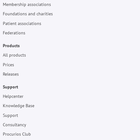
Membership associations
Foundations and charities
Patient associations
Federations
Products
All products
Prices
Releases
Support
Helpcenter
Knowledge Base
Support
Consultancy
Procurios Club