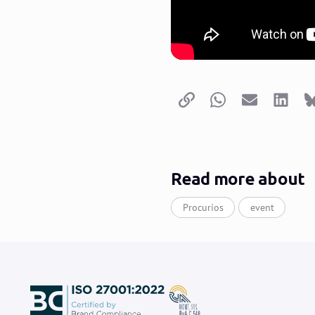
Copy link
Whatsapp
Email
LinkedI
Read more about
Procurios
event