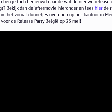
en ben je toch benieuwd naar de wat de nieuwe release 
t? Bekijk dan de 'aftermovie' hieronder en lees
hier
de r
om het vooral dunnetjes overdoen op ons kantoor in Me
 voor de Release Party België op 23 mei!