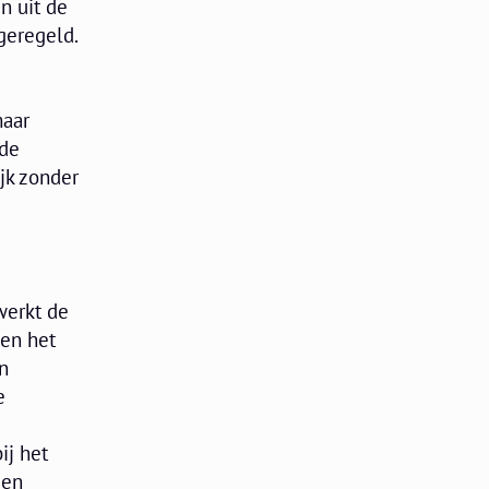
n uit de
geregeld.
maar
nde
jk zonder
werkt de
ken het
n
e
ij het
een