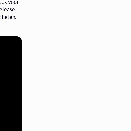
ook voor
elease
chelen.