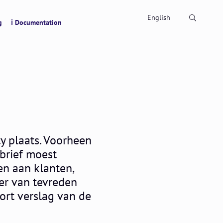
Search
English
g
ℹ Documentation
y plaats. Voorheen
brief moest
en aan klanten,
ier van tevreden
ort verslag van de