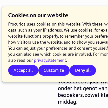
Knowledge Base
O
Cookies on our website
Search
Procurios uses cookies on this website. With these, 
data, such as your IP address. We use cookies, for ex
website functions properly, to remember your prefer
De Releas
how visitors use the website, and to show you releva
You can adjust your preferences and consent yourself 
you can also see which cookies are involved. For mor
11 MAY 2017
JENNIFER LIE F
also read our
privacystatement
.
Afgelopen dinsdag vo
Accept all
Customize
Deny all
werd een release do
volstaan. Dit jaar w
onder het genot van 
bezoekers, zowel kl
middag.