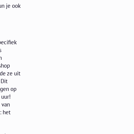
un je ook
ecifiek
s
n
kshop
de ze uit
 Dit
ngen op
 uur!
 van
: het