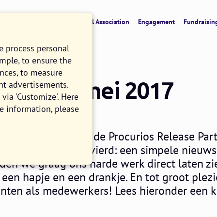
verview
CRM & Data
Digital Association
Engagement
Fundraisin
we process personal
ample, to ensure the
ences, to measure
e Party mei 2017
nt advertisements.
via 'Customize'. Here
e information, please
ONG
2 MINUTE READ
nd voor het eerst de Procurios Release Part
or ons niet echt gevierd: een simpele nieuws
ilden we graag ons harde werk direct laten zi
een hapje en een drankje. En tot groot plez
anten als medewerkers! Lees hieronder een k