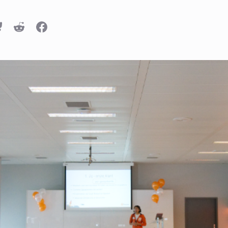
n
luesky
Reddit
Facebook