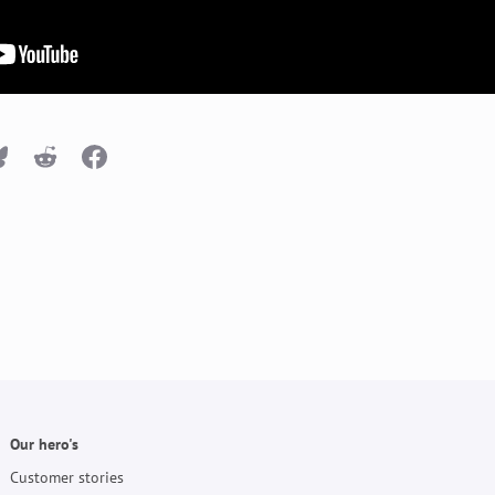
n
Bluesky
Reddit
Facebook
Our hero's
Customer stories