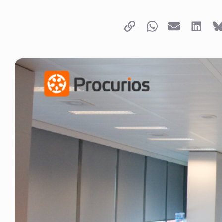
Copy link
Whatsapp
Email
LinkedI
B