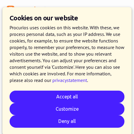
Menu
Knowledge Base
Cookies on our website
Fundraising
Procurios uses cookies on this website. With these, we
process personal data, such as your IP address. We use
Engagement met je donateurs
cookies, for example, to ensure the website functions
properly, to remember your preferences, to measure how
22 OCTOBER 2018
KEVIN VAN DEN ESHOF
2 MINUTE READ
visitors use the website, and to show you relevant
advertisements. You can adjust your preferences and
Alles uit je donateurs halen is niet altijd
consent yourself via 'Customize'. Here you can also see
makkelijk en vanzelfsprekend, maar waarom
which cookies are involved. For more information,
niet? Ken jij je donateurs en heb jij al een echte
please also read our
privacystatement
.
band opgebouwd? Het creëren van een band
kan er namelijk wel voor zorgen dat een
Accept all
donateur meer geeft of zich langer aan je wil
Customize
binden. Maar hoe krijg je zo’n band? Oftewel
hoe creëer je die engagement met de
Deny all
donateur?