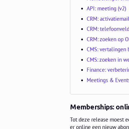
API: meeting (v2)
CRM: activatiemai
CRM: telefoonveld
CRM: zoeken op Or
CMS: vertalingen 
CMS: zoeken in w
Finance: verbeter
Meetings & Events
Memberships: onli
Tot deze release moest 
er online een nieuw abonn