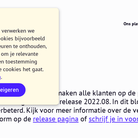
Ons pla
e verwerken we
ookies bijvoorbeeld
euren te onthouden,
om je relevante
022.08
n en toestemming
e cookies het gaat.
g
.
N
weigeren
sdag 20 juli 2022 maken alle klanten op de 
atform gebruik van release 2022.08. In dit bl
erbeterd. Kijk voor meer informatie over de v
tform op de
release pagina
of
schrijf je in vo