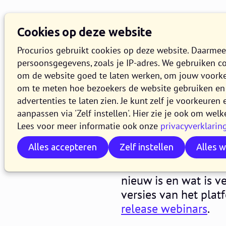
Cookies op deze website
Procurios gebruikt cookies op deze website. Daarme
persoonsgegevens, zoals je IP-adres. We gebruiken c
om de website goed te laten werken, om jouw voork
om te meten hoe bezoekers de website gebruiken en 
Release 2
advertenties te laten zien. Je kunt zelf je voorkeure
aanpassen via 'Zelf instellen'. Hier zie je ook om welk
Lees voor meer informatie ook onze
privacyverklarin
18 JULI 2022
5 MINUTEN LEZE
Alles accepteren
Zelf instellen
Alles 
In de loop van woen
van het Procurios Pl
nieuw is en wat is v
versies van het pla
release webinars
.