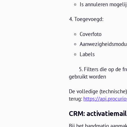
Is annuleren mogelij
Toegevoegd:
Coverfoto
Aanwezigheidsmodus -
Labels
5. Filters die op de fr
gebruikt worden
De volledige (technische)
terug:
https://api.procur
CRM: activatiemai
Bij het handmatig aanmak