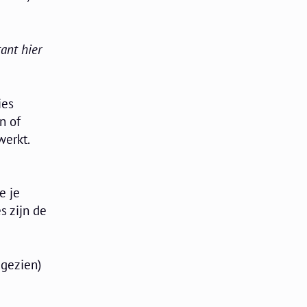
ant hier
ies
n of
werkt.
e je
s zijn de
 gezien)