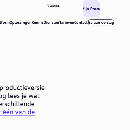
Vlaams
Mijn Procurios
tform
Oplossingen
Kennis
Diensten
Tarieven
Contact
Ga aan de slag
productieversie
og lees je wat
erschillende
or één van de