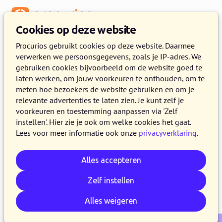
Menu
Cookies op deze website
Release 2024.10
Procurios gebruikt cookies op deze website. Daarmee
verwerken we persoonsgegevens, zoals je IP-adres. We
17 SEPTEMBER 2024
3 MINUTEN LEZEN
gebruiken cookies bijvoorbeeld om de website goed te
laten werken, om jouw voorkeuren te onthouden, om te
Vanaf 17 september 2024 maken alle klanten
meten hoe bezoekers de website gebruiken en om je
van het Procurios Platform gebruik van release
relevante advertenties te laten zien. Je kunt zelf je
2024.10. In dit blog lees je wat er nieuw is en
voorkeuren en toestemming aanpassen via 'Zelf
instellen'. Hier zie je ook om welke cookies het gaat.
wat er is verbeterd. Kijk voor meer informatie
Lees voor meer informatie ook onze
privacyverklaring
.
over de verschillende versies van het platform
op de
release pagina
.
Alles accepteren
Zelf instellen
E-mail
Whatsapp
Telegram
Kopieer link
Alles weigeren