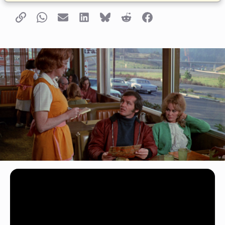
Copy link
Whatsapp
Email
LinkedIn
Bluesky
Reddit
Facebook