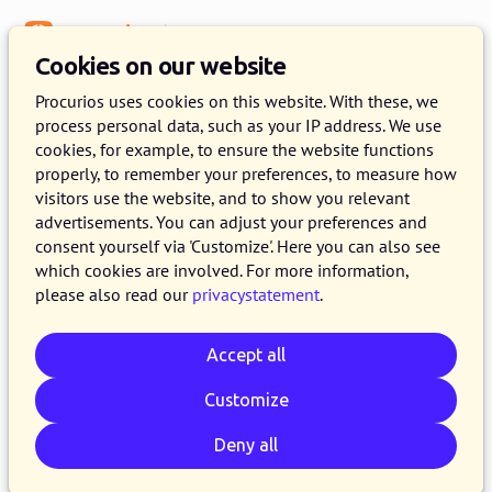
Menu
Knowledge Base
Cookies on our website
Digital association
Procurios uses cookies on this website. With these, we
process personal data, such as your IP address. We use
Wat een vereniging kan leren
cookies, for example, to ensure the website functions
van Jack Nicholson
properly, to remember your preferences, to measure how
visitors use the website, and to show you relevant
advertisements. You can adjust your preferences and
27 MARCH 2014
JOS JELIER
3 MINUTE READ
consent yourself via 'Customize'. Here you can also see
Bij verenigingen speelt non-stop de vraag hoe
which cookies are involved. For more information,
please also read our
privacystatement
.
leden op de best mogelijke manier bediend
kunnen worden. Een "one size fits it all" aanpak
Accept all
is natuurlijk al lang verleden tijd. Leden hebben
teveel alternatieven waarvan ze gebruik van
Customize
kunnen maken voor hun behoeften (kennis,
Deny all
netwerken, bijscholing, internet, ...).