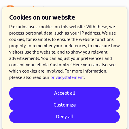
Menu
Knowledge Base
Cookies on our website
Fundraising
Procurios uses cookies on this website. With these, we
process personal data, such as your IP address. We use
3 redenen waarom
cookies, for example, to ensure the website functions
geintegreerde software voor
properly, to remember your preferences, to measure how
visitors use the website, and to show you relevant
fondsenwerving onmisbaar is
advertisements. You can adjust your preferences and
consent yourself via 'Customize'. Here you can also see
4 JULY 2016
JOS JELIER
4 MINUTE READ
which cookies are involved. For more information,
please also read our
privacystatement
.
Er zijn veel meer dan 3 redenen te geven om te
kiezen voor
geïntegreerde software
voor goede
Accept all
doelen. In deze blog beschrijven we de 3
belangrijkste. Je bespaart veel tijd, veel kosten
Customize
en het belangrijkste, met geïntegreerde
Deny all
software kom je echt toe aan het doel waar
jouw organisatie voor staat!