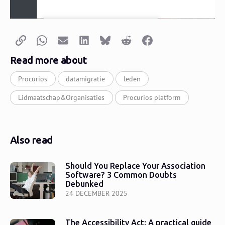
Copy link
Whatsapp
Email
LinkedIn
Bluesky
Reddit
Facebook
Read more about
Procurios
datamigratie
leden
Lidmaatschap&Organisaties
Procurios platform
Also read
Should You Replace Your Association
Software? 3 Common Doubts
Debunked
24 DECEMBER 2025
The Accessibility Act: A practical guide