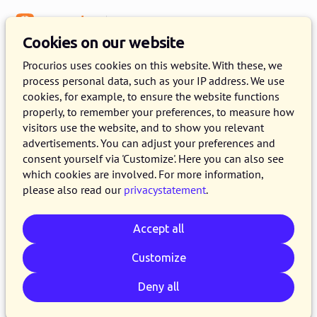
Menu
Knowledge Base
Cookies on our website
Digital association
Procurios uses cookies on this website. With these, we
process personal data, such as your IP address. We use
Ontdek ons product
cookies, for example, to ensure the website functions
Memberships
properly, to remember your preferences, to measure how
visitors use the website, and to show you relevant
advertisements. You can adjust your preferences and
7 MAY 2018
JOAN LUFTING
2 MINUTE READ
consent yourself via 'Customize'. Here you can also see
Voor ledenorganisaties kan het administratief
which cookies are involved. For more information,
please also read our
privacystatement
.
soms erg complex zijn. De verschillende soorten
leden en indelingen maken het niet makkelijker.
Accept all
Het is duidelijk dat het veel werk en tijd vereist
om overzicht te krijgen en behouden in alle
Customize
ledendata die er is. Sinds kort is er
Deny all
Memberships, een zeer handig product voor
ledenorganisaties en andere organisaties die