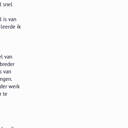
l snel
l is van
leerde ik
l van
 breder
s van
engen.
nder werk
r te