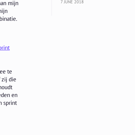
7 JUNE 2018
aan mijn
mijn
binatie.
print
ee te
zij die
 houdt
eden en
 sprint