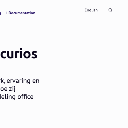
Search
English
g
ℹ Documentation
curios
k, ervaring en
oe zij
eling office