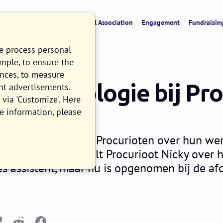
verview
CRM & Data
Digital Association
Engagement
Fundraisin
we process personal
ample, to ensure the
ences, to measure
iepsychologie bij Pro
nt advertisements.
via 'Customize'. Here
e information, please
RK
2 MINUTE READ
e column schrijven Procurioten over hun wer
atie. Dit keer vertelt Procurioot Nicky over h
 assistent, maar nu is opgenomen bij de afd