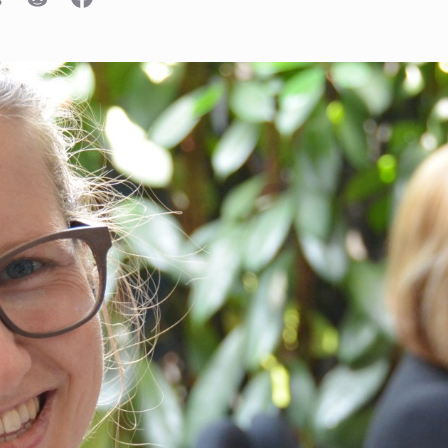
n
luesky
Reddit
Facebook