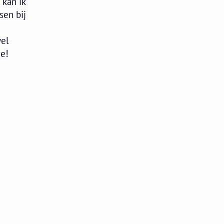
 kan ik
sen bij
wel
ie!