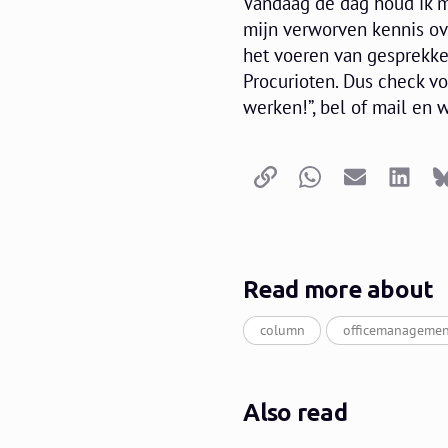
Vandaag de dag houd ik m
mijn verworven kennis ov
het voeren van gesprekke
Procurioten. Dus check v
werken!”, bel of mail en
Copy link
Whatsapp
Email
LinkedI
Read more about
column
officemanagemen
Also read