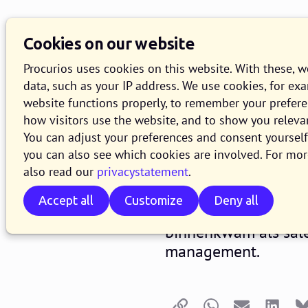
Knowledge Base
O
Cookies on our website
Search
Procurios uses cookies on this website. With these, 
data, such as your IP address. We use cookies, for ex
website functions properly, to remember your prefer
Organisat
how visitors use the website, and to show you releva
You can adjust your preferences and consent yourself 
you can also see which cookies are involved. For mor
27 JUNE 2019
NICKY VOORWE
also read our
privacystatement
.
In onze terugkerend
Accept all
Customize
Deny all
visie op onze organis
binnenkwam als sales
management.