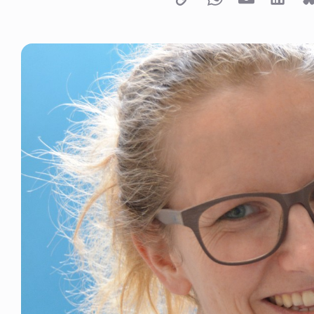
Copy link
Whatsapp
Email
LinkedI
B