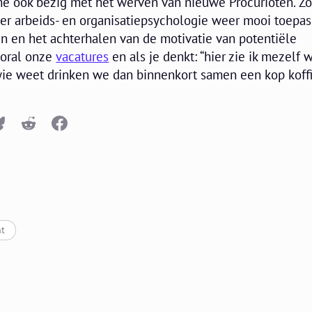
e ook bezig met het werven van nieuwe Procurioten. Zo
er arbeids- en organisatiepsychologie weer mooi toepas
n en het achterhalen van de motivatie van potentiële
ooral onze
vacatures
en als je denkt: “hier zie ik mezelf 
 wie weet drinken we dan binnenkort samen een kop koff
n
Bluesky
Reddit
Facebook
t