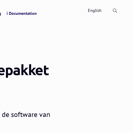
Search
English
g
ℹ Documentation
repakket
r de software van