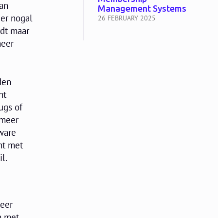
kan
Management Systems
 er nogal
26 FEBRUARY 2025
rdt maar
meer
den
nt
ugs of
 meer
ware
nt met
l.
meer
en met