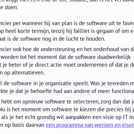
te doen:
cier per wanneer hij van plan is de software uit te faser
op heel korte termijn, tenzij hij failliet is gegaan of om 
aat is de software nog in de lucht te houden.
ancier ook hoe de ondersteuning en het onderhoud van d
worden tot het moment dat de software daadwerkelijk
t je beter of je direct actie moet ondernemen of dat je de
n op alternatieven.
l de software in je organisatie speelt. Was je tevreden 
kte je dat je behoefte had aan andere of meer functiona
s hebt om opnieuw software te selecteren, zorg dan dat 
Nu is het moment om software te kiezen die precies bij 
f als je het echt grondig wil aanpakken een visie op IT in
er op basis daarvan
een programma van wensen en eise