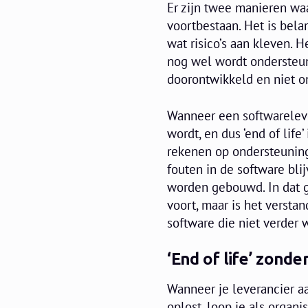
Er zijn twee manieren wa
voortbestaan. Het is bela
wat risico’s aan kleven. 
nog wel wordt ondersteun
doorontwikkeld en niet on
Wanneer een softwareleve
wordt, en dus ‘end of life’
rekenen op ondersteuning
fouten in de software bl
worden gebouwd. In dat g
voort, maar is het versta
software die niet verder w
‘End of life’ zond
Wanneer je leverancier aa
oplost, loop je als organi