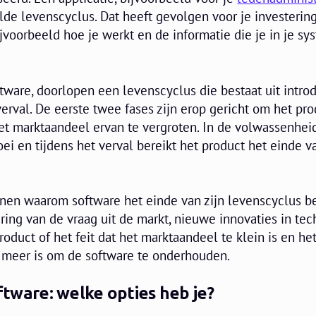
de levenscyclus. Dat heeft gevolgen voor je investerin
bijvoorbeeld hoe je werkt en de informatie die je in je s
tware, doorlopen een levenscyclus die bestaat uit introd
erval. De eerste twee fases zijn erop gericht om het pro
et marktaandeel ervan te vergroten. In de volwassenhei
ei en tijdens het verval bereikt het product het einde va
enen waarom software het einde van zijn levenscyclus be
ing van de vraag uit de markt, nieuwe innovaties in tec
oduct of het feit dat het marktaandeel te klein is en he
l meer is om de software te onderhouden.
oftware: welke opties heb je?