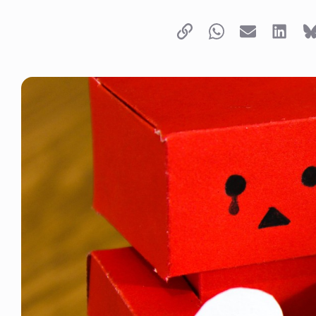
Copy link
Whatsapp
Email
LinkedI
B