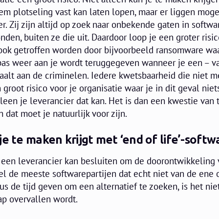
em plotseling vast kan laten lopen, maar er liggen moge
r. Zij zijn altijd op zoek naar onbekende gaten in softwa
den, buiten ze die uit. Daardoor loop je een groter risi
 ook getroffen worden door bijvoorbeeld ransomware waa
 pas weer aan je wordt teruggegeven wanneer je een – va
aalt aan de criminelen. Iedere kwetsbaarheid die niet m
root risico voor je organisatie waar je in dit geval niet
een je leverancier dat kan. Het is dan een kwestie van t
n dat moet je natuurlijk voor zijn.
je te maken krijgt met ‘end of life’-softw
t een leverancier kan besluiten om de doorontwikkeling
el de meeste softwarepartijen dat echt niet van de ene 
s de tijd geven om een alternatief te zoeken, is het niet
ap overvallen wordt.