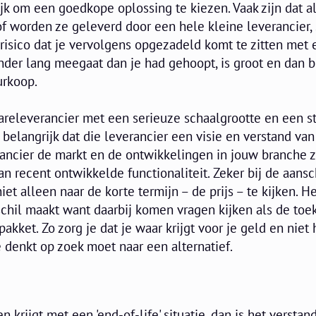
ijk om een goedkope oplossing te kiezen. Vaak zijn dat a
f worden ze geleverd door een hele kleine leverancier,
risico dat je vervolgens opgezadeld komt te zitten met 
der lang meegaat dan je had gehoopt, is groot en dan bl
urkoop.
areleverancier met een serieuze schaalgrootte en een s
s belangrijk dat die leverancier een visie en verstand va
rancier de markt en de ontwikkelingen in jouw branche z
n recent ontwikkelde functionaliteit. Zeker bij de aansc
et alleen naar de korte termijn – de prijs – te kijken. He
schil maakt want daarbij komen vragen kijken als de to
kket. Zo zorg je dat je waar krijgt voor je geld en niet h
e denkt op zoek moet naar een alternatief.
 krijgt met een 'end-of-life' situatie, dan is het versta