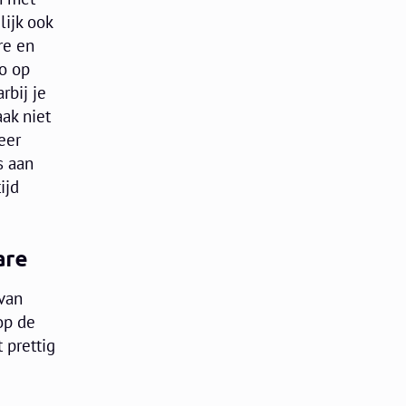
lijk ook
re en
co op
rbij je
ak niet
eer
s aan
ijd
are
 van
op de
 prettig