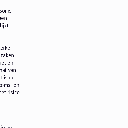
l
 soms
een
ijkt
terke
n zaken
iet en
haf van
t is de
ekomst en
et risico
ndig om