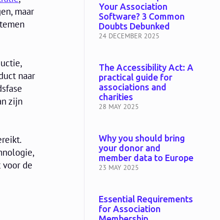
Your Association
gen, maar
Software? 3 Common
ystemen
Doubts Debunked
24 DECEMBER 2025
uctie,
The Accessibility Act: A
duct naar
practical guide for
associations and
dsfase
charities
n zijn
28 MAY 2025
Why you should bring
reikt.
your donor and
hnologie,
member data to Europe
t voor de
23 MAY 2025
Essential Requirements
for Association
Membership