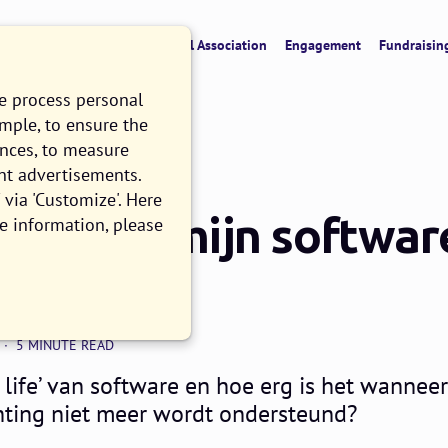
verview
CRM & Data
Digital Association
Engagement
Fundraisin
we process personal
ample, to ensure the
ences, to measure
nt advertisements.
via 'Customize'. Here
s het als mijn softwa
e information, please
e' is?
5 MINUTE READ
 life’ van software en hoe erg is het wannee
chting niet meer wordt ondersteund?