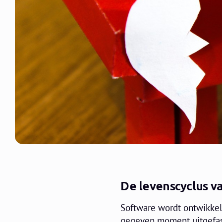
De levenscyclus v
Software wordt ontwikke
gegeven moment uitgefase