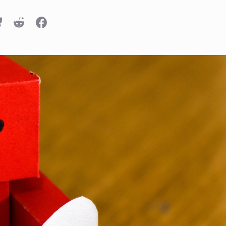
n
luesky
Reddit
Facebook