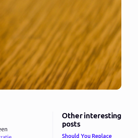
Other interesting
posts
een
Should You Replace
ratie
,