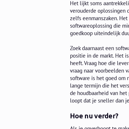
Het lijkt soms aantrekkel
verouderde oplossingen o
zelfs eenmanszaken. Het 
softwareoplossing die min
goedkoop uiteindelijk du
Zoek daarnaast een softw
positie in de markt. Het i
heeft. Vraag hoe die leve
vraag naar voorbeelden va
software is het goed om ni
lange termijn die het ver
de houdbaarheid van het pa
loopt dat je sneller dan j
Hoe nu verder?
Als je onverhoopt te maken