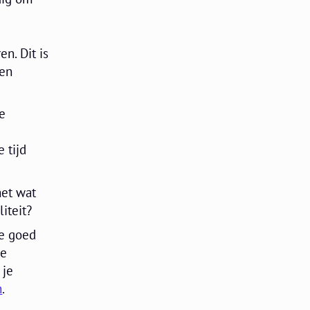
en. Dit is
een
e
 tijd
met wat
liteit?
je goed
je
 je
n
.