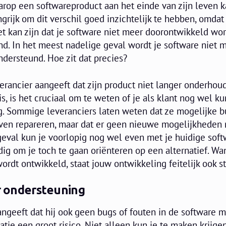
arop een softwareproduct aan het einde van zijn leven 
ngrijk om dit verschil goed inzichtelijk te hebben, omdat
Het kan zijn dat je software niet meer doorontwikkeld wo
d. In het meest nadelige geval wordt je software niet 
dersteund. Hoe zit dat precies?
rancier aangeeft dat zijn product niet langer onderhou
 is, is het cruciaal om te weten of je als klant nog wel ku
. Sommige leveranciers laten weten dat ze mogelijke b
ijven repareren, maar dat er geen nieuwe mogelijkheden
eval kun je voorlopig nog wel even met je huidige soft
ndig om je toch te gaan oriënteren op een alternatief. Wa
ordt ontwikkeld, staat jouw ontwikkeling feitelijk ook sti
er ondersteuning
ngeeft dat hij ook geen bugs of fouten in de software 
satie een groot risico. Niet alleen kun je te maken krijg