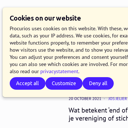
Knowledge Base
O
Cookies on our website
Search
Procurios uses cookies on this website. With these, 
data, such as your IP address. We use cookies, for ex
website functions properly, to remember your prefer
how visitors use the website, and to show you releva
Digital association
You can adjust your preferences and consent yourself 
Hoe erg i
you can also see which cookies are involved. For mor
also read our
privacystatement
.
'end-of-lif
Accept all
Customize
Deny all
20 OCTOBER 2021
JOS JELIER
Wat betekent ‘end of
je vereniging of sti