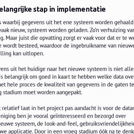
elangrijke stap in implementatie
es waarbij gegevens uit het ene systeem worden gehaald
 vaak nieuw, systeem worden geladen. Zo’n verhuizing va
. Maar juist die opvatting zorgt er vaak voor dat er te w
ie wordt besteed, waardoor de ingebruikname van nieuw
lling kan uitlopen.
ens uit het huidige naar het nieuwe systeem is niet all
is belangrijk om goed in kaart te hebben welke data ov
het hele proces de kwaliteit van gegevens in de gaten t
roeg stadium moet worden aangepakt.
relatief laat in het project pas aandacht is voor de data
reniging ben je vooral geïnteresseerd en bezorgd over
nieuwe systeem, de look-and-feel, gebruiksvriendelijkhei
we applicatie. Door in een vroeg stadium óók na te den