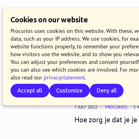
Knowledge Base
O
Cookies on our website
Search
Procurios uses cookies on this website. With these, 
data, such as your IP address. We use cookies, for ex
website functions properly, to remember your prefer
how visitors use the website, and to show you releva
CRM & data
You can adjust your preferences and consent yourself 
Zo zorg je
you can also see which cookies are involved. For mor
also read our
privacystatement
.
migreert
Accept all
Customize
Deny all
7 JULY 2022
PROCURIOS
5 
Hoe zorg je dat je j