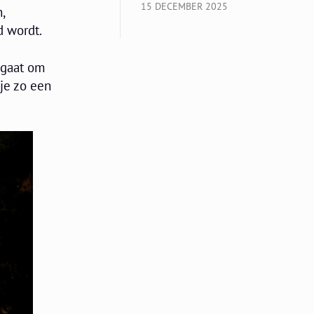
15 DECEMBER 2025
,
d wordt.
 gaat om
 je zo een