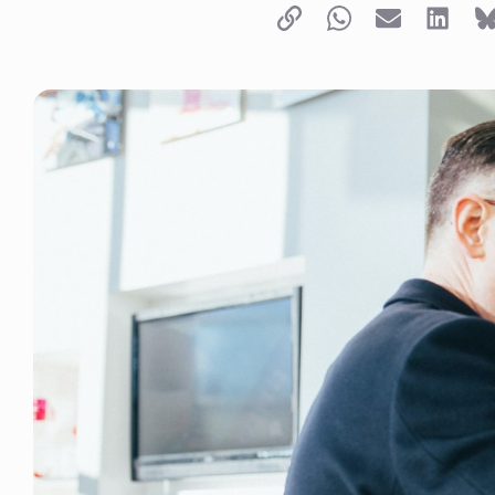
Copy link
Whatsapp
Email
LinkedI
B