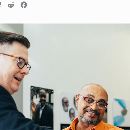
n
luesky
Reddit
Facebook