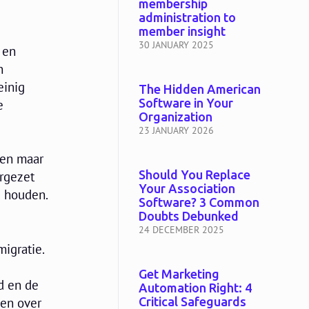
membership
administration to
member insight
30 JANUARY 2025
 en
n
einig
The Hidden American
Software in Your
e
Organization
23 JANUARY 2026
een maar
Should You Replace
ergezet
Your Association
e houden.
Software? 3 Common
Doubts Debunked
24 DECEMBER 2025
migratie.
Get Marketing
d en de
Automation Right: 4
ken over
Critical Safeguards