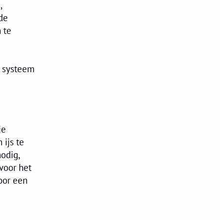
,
de
 te
e systeem
je
 ijs te
odig,
voor het
oor een