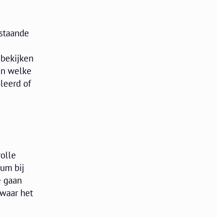
estaande
 bekijken
aan welke
leerd of
volle
ium bij
e gaan
 waar het