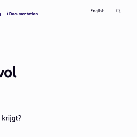
Search
English
g
ℹ Documentation
vol
krijgt?