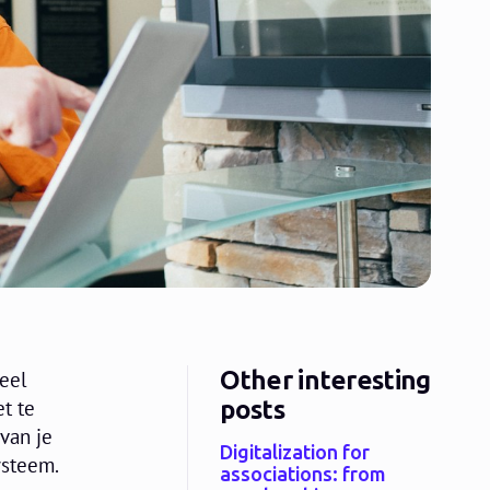
Other interesting
veel
posts
t te
van je
Digitalization for
ysteem.
associations: from