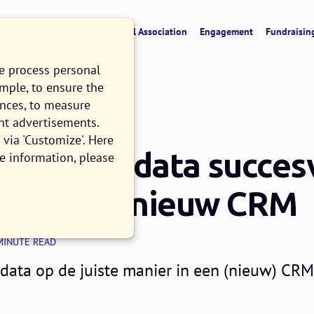
verview
CRM & Data
Digital Association
Engagement
Fundraisin
we process personal
ample, to ensure the
ences, to measure
nt advertisements.
via 'Customize'. Here
 dat je je data succes
e information, please
 naar een nieuw CRM
MINUTE READ
e data op de juiste manier in een (nieuw) CRM 